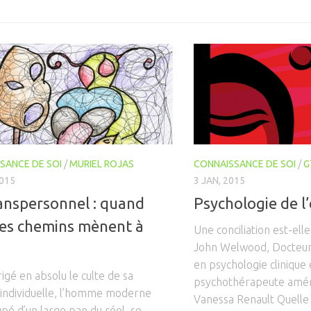
SANCE DE SOI
/
MURIEL ROJAS
CONNAISSANCE DE SOI
/
G
2015
3 JAN, 2015
anspersonnel : quand
Psychologie de l’
les chemins mènent à
Une conciliation est-elle
John Welwood, Docteur 
en psychologie clinique 
igé en absolu le culte de sa
psychothérapeute améri
 individuelle, l’homme moderne
Vanessa Renault Quelle e
upé d’un large pan du réel, se