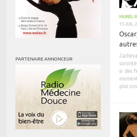
MURIEL 
15 JUIL, 
Oscar,
autre
J’acheva
PARTENAIRE ANNONCEUR
sororité
si des 
moments 
plus con