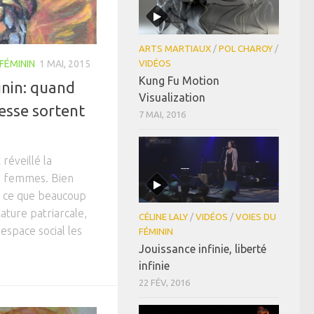
ARTS MARTIAUX
/
POL CHAROY
/
VIDÉOS
FÉMININ
1 MAI, 2015
Kung Fu Motion
inin: quand
Visualization
éesse sortent
7 MAI, 2016
réveillé la
es femmes. Bien
e ce que beaucoup
ature patriarcale,
CÉLINE LALY
/
VIDÉOS
/
VOIES DU
’espace social les
FÉMININ
Jouissance infinie, liberté
infinie
22 FÉV, 2016