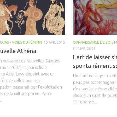
ROJAS
/
VOIES DU FÉMININ
15 AVR, 2015
CONNAISSANCE DE SOI
/
M
31 MAR, 2015
uvelle Athéna
L’art de laisser s
n ouvrage Les Nouvelles Salopes
spontanément s
rnon, 2007), la journaliste
ne Ariel Levy dépeint avec un
Un homme sage m’a dit u
féroce celles pour qui
peux pas accompagner le
pation passerait par l’exploitation
n’es pas toi-même allée 
s de la culture porno. Parce
choix d’un sujet de bille
..
j’ai repensé...