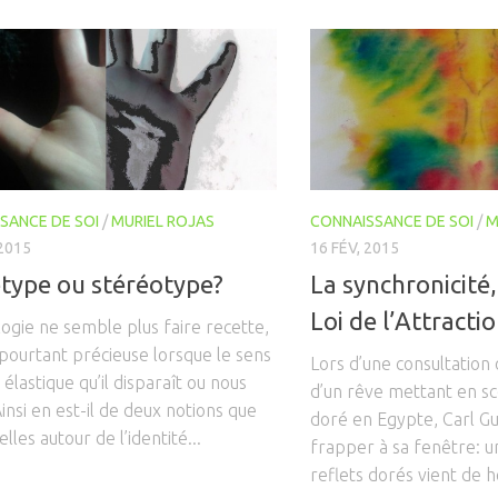
SANCE DE SOI
/
MURIEL ROJAS
CONNAISSANCE DE SOI
/
M
2015
16 FÉV, 2015
type ou stéréotype?
La synchronicité,
Loi de l’Attracti
ogie ne semble plus faire recette,
 pourtant précieuse lorsque le sens
Lors d’une consultation 
i élastique qu’il disparaît ou nous
d’un rêve mettant en s
insi en est-il de deux notions que
doré en Egypte, Carl G
elles autour de l’identité...
frapper à sa fenêtre: u
reflets dorés vient de h