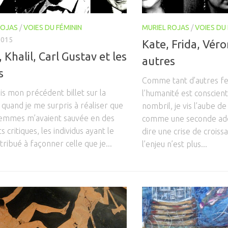
ROJAS
/
VOIES DU FÉMININ
MURIEL ROJAS
/
VOIES DU 
2015
Kate, Frida, Véro
 Khalil, Carl Gustav et les
autres
s
Comme tant d’autres f
is mon précédent billet sur la
l’humanité est conscient
 quand je me surpris à réaliser que
nombril, je vis l’aube de
femmes m’avaient sauvée en des
comme une seconde adol
critiques, les individus ayant le
dire une crise de croiss
tribué à façonner celle que je...
l’enjeu n’est plus...