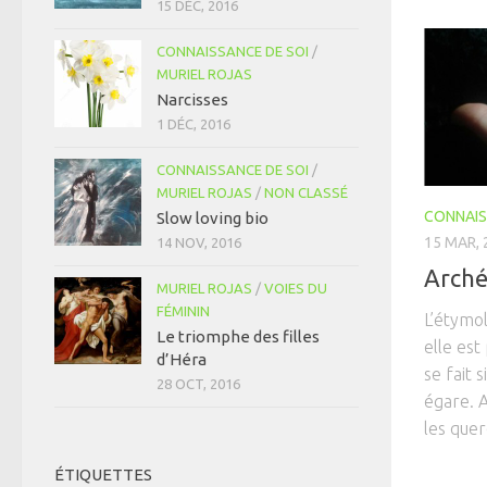
15 DÉC, 2016
CONNAISSANCE DE SOI
/
MURIEL ROJAS
Narcisses
1 DÉC, 2016
CONNAISSANCE DE SOI
/
MURIEL ROJAS
/
NON CLASSÉ
CONNAIS
Slow loving bio
15 MAR, 
14 NOV, 2016
Arché
MURIEL ROJAS
/
VOIES DU
FÉMININ
L’étymol
Le triomphe des filles
elle est
d’Héra
se fait s
28 OCT, 2016
égare. A
les quer
ÉTIQUETTES