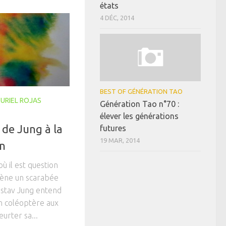
états
4 DÉC, 2014
BEST OF GÉNÉRATION TAO
URIEL ROJAS
Génération Tao n°70 :
élever les générations
 de Jung à la
futures
19 MAR, 2014
on
où il est question
cène un scarabée
ustav Jung entend
n coléoptère aux
eurter sa...