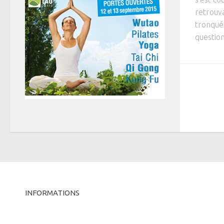
retrouva
tronqué
question
INFORMATIONS