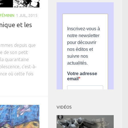
FÉMININ
1 JUIL, 2015
nique et les
emmes depuis que
e de son petit
 la quarantaine
escence, c’est-à-
ance où cette fois
VIDÉOS