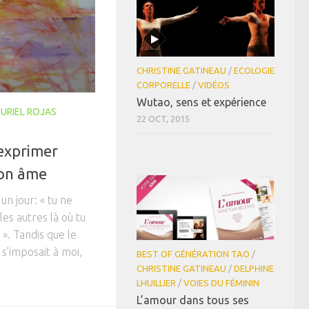
CHRISTINE GATINEAU
/
ECOLOGIE
CORPORELLE
/
VIDÉOS
Wutao, sens et expérience
URIEL ROJAS
22 OCT, 2015
’exprimer
on âme
n jour: « tu ne
s autres là où tu
». Tandis que le
t s’imposait à moi,
BEST OF GÉNÉRATION TAO
/
CHRISTINE GATINEAU
/
DELPHINE
LHUILLIER
/
VOIES DU FÉMININ
L’amour dans tous ses