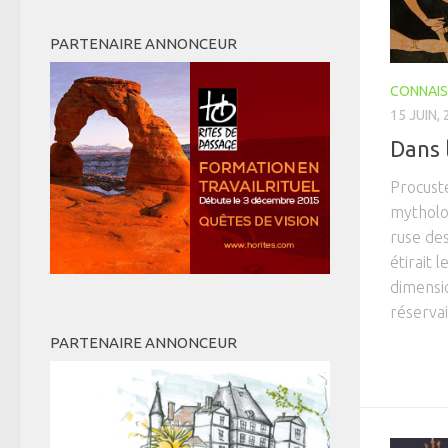
PARTENAIRE ANNONCEUR
CONNAIS
15 JUIN,
Dans 
Procust
mytholog
ruse des
étirait 
dimensio
réservait
PARTENAIRE ANNONCEUR