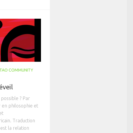
TAO COMMUNITY
éveil
 possible ? Par
en philosophie et
et
cain. Traduction
st la relation