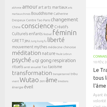
amour
art
arts martiaux
alchimie
arts
Bouddhisme
Catherine
martiaux chinois
changement
Despeux
Centre Tao Paris
conscience
Créatifs
Chine
féminin
Culturels
enfants
festival
liberté
GRETT
jeu
Jung
kung fu
mouvement
mythes
médecine chinoise
méditation
nature
Paule Lebrun
CONNAIS
psyché
qi gong
respiration
qi
10 FÉV, 
rituels
taoïsme
Tao
santé
sexualité
Le Tr
transformation
tribu
transpersonnel
tous 
Wutao
âme
zen
vivant
émotions
l’âme
éveil
énergie
Ayant ér
volonté
s’est co