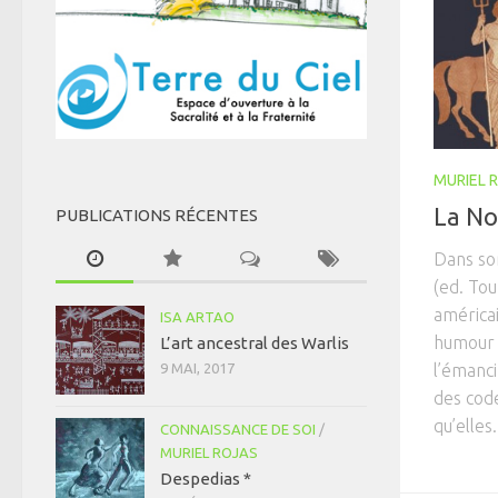
MURIEL 
La No
PUBLICATIONS RÉCENTES
Dans so
(ed. Tou
américai
ISA ARTAO
humour 
L’art ancestral des Warlis
9 MAI, 2017
l’émanci
des code
qu’elles.
CONNAISSANCE DE SOI
/
MURIEL ROJAS
Despedias *