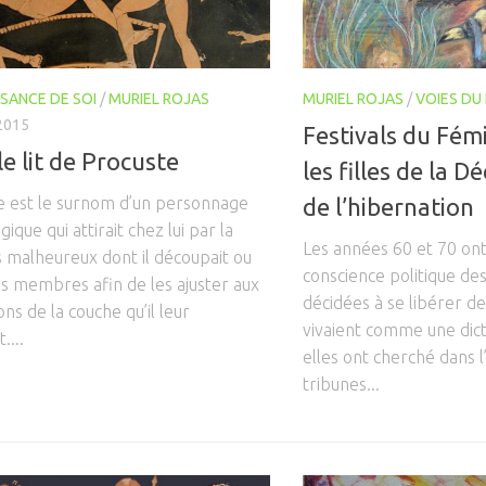
SANCE DE SOI
/
MURIEL ROJAS
MURIEL ROJAS
/
VOIES DU 
 2015
Festivals du Fém
le lit de Procuste
les filles de la D
e est le surnom d’un personnage
de l’hibernation
ique qui attirait chez lui par la
Les années 60 et 70 ont 
 malheureux dont il découpait ou
conscience politique d
les membres afin de les ajuster aux
décidées à se libérer d
ns de la couche qu’il leur
vivaient comme une dict
....
elles ont cherché dans l
tribunes...