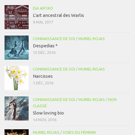
ISA ARTAO
L’art ancestral des Warlis
9 MAI, 2017
CONNAISSANCE DE SOI
/
MURIEL ROJAS
Despedias *
15 DÉC, 2016
CONNAISSANCE DE SOI
/
MURIEL ROJAS
Narcisses
1 DÉC, 2016
CONNAISSANCE DE SOI
/
MURIEL ROJAS
/
NON
CLASSÉ
Slow loving bio
14 NOV, 2016
MURIEL ROJAS
/
VOIES DU FÉMININ