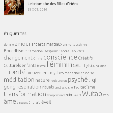
Le triomphe des filles d’Héra
28 OCT, 2016
ÉTIQUETTES
amour
art
arts martiaux
alchimie
arts martiaux chinois
Bouddhisme
Catherine Despeux
Centre Tao Paris
conscience
changement
Créatifs
Chine
féminin
Culturels
enfants
GRETT
jeu
festival
Jung
kung
liberté
mouvement
mythes
médecine chinoise
fu
psyché
méditation
qi
nature
qi
Paule Lebrun
gong
respiration
rituels
taoïsme
Tao
santé
sexualité
Wutao
transformation
tribu
zen
transpersonnel
vivant
âme
éveil
énergie
émotions