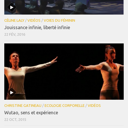
CÉLINE LALY
/
VIDÉOS
/
VOIES DU FÉMININ
Jouissance infinie, liberté infinie
22 FÉV, 2016
CHRISTINE GATINEAU
/
ECOLOGIE CORPORELLE
/
VIDÉOS
Wutao, sens et expérience
22 OCT, 2015