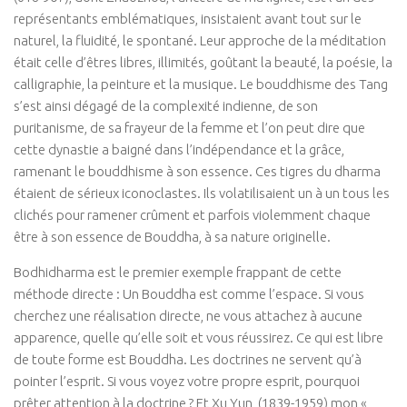
représentants emblématiques, insistaient avant tout sur le
Isa Artao
naturel, la fluidité, le spontané. Leur approche de la méditation
Muriel Rojas
était celle d’êtres libres, illimités, goûtant la beauté, la poésie, la
calligraphie, la peinture et la musique. Le bouddhisme des Tang
Marie Delaneau
s’est ainsi dégagé de la complexité indienne, de son
Arnaud Mattlinger
puritanisme, de sa frayeur de la femme et l’on peut dire que
Sandrine Toutard
cette dynastie a baigné dans l’indépendance et la grâce,
ramenant le bouddhisme à son essence. Ces tigres du dharma
Etienne Hayem
étaient de sérieux iconoclastes. Ils volatilisaient un à un tous les
GTAO Community
clichés pour ramener crûment et parfois violemment chaque
être à son essence de Bouddha, à sa nature originelle.
GRETT
Thematiques
Bodhidharma est le premier exemple frappant de cette
méthode directe : Un Bouddha est comme l’espace. Si vous
Culture & Société
cherchez une réalisation directe, ne vous attachez à aucune
Ecologie corporelle
apparence, quelle qu’elle soit et vous réussirez. Ce qui est libre
de toute forme est Bouddha. Les doctrines ne servent qu’à
Arts Martiaux
pointer l’esprit. Si vous voyez votre propre esprit, pourquoi
Santé & Bien-être
prêter attention à la doctrine ? Et Xu Yun, (1839-1959) mon «