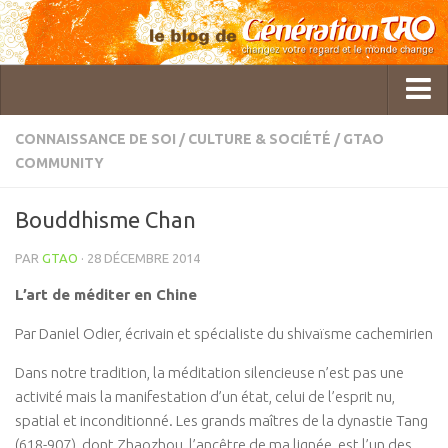
CONNAISSANCE DE SOI
/
CULTURE & SOCIÉTÉ
/
GTAO
COMMUNITY
Qui sommes-nous ?
GTAO Rédaction
Bouddhisme Chan
Pol Charoy
PAR
GTAO
· 28 DÉCEMBRE 2014
Imanou Risselard
L’art de méditer en Chine
Delphine Lhuillier
Par Daniel Odier, écrivain et spécialiste du shivaïsme cachemirien
Cécile Bercegeay
Dans notre tradition, la méditation silencieuse n’est pas une
Master Roger Itier
activité mais la manifestation d’un état, celui de l’esprit nu,
Céline Laly
spatial et inconditionné. Les grands maîtres de la dynastie Tang
Christine Gatineau
(618-907), dont Zhaozhou, l’ancêtre de ma lignée, est l’un des