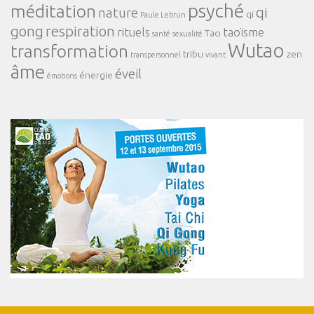
psyché
méditation
qi
nature
qi
Paule Lebrun
gong
respiration
rituels
taoïsme
Tao
santé
sexualité
Wutao
transformation
tribu
zen
transpersonnel
vivant
âme
éveil
énergie
émotions