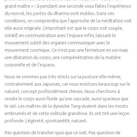
Connaissance de soi
grand maître » : Si pendant une seconde vous faites l’expérience
du non-né, les portes du dharma sont inutiles. Dans ces
Voies du féminin
conditions, on comprendra que l’approche de la méditation soit
NEWS
elle aussi originale. L’important est que le corps soit souple,
créatif, en communication avec l’espace infini, laissant le
Save the date
mouvement subtil des organes communiquer avec le
Vidéos
mouvement cosmique. Ce n’est pas une fermeture en soi mais
PARTENAIRES
une dilatation du corps, une compénétration de la matière
corporelle et de l’espace.
BOUTIQUE
Nous ne sommes pas très stricts sur la posture elle-même,
CONTACT
contrairement aux Japonais, car nous insistons beaucoup sur le
naturel, concept profondément chinois. Nous cherchons à
rendre le corps aussi fluide qu’une cascade, aussi spacieux que
le ciel. Les maîtres de la dynastie Tang vivaient dans les monts
embrumés et de cette solitude grandiose, ils ont tiré une leçon
profonde. Légèreté, spontanéité, naturel.
Pas question de trancher quoi que ce soit. Pas question de