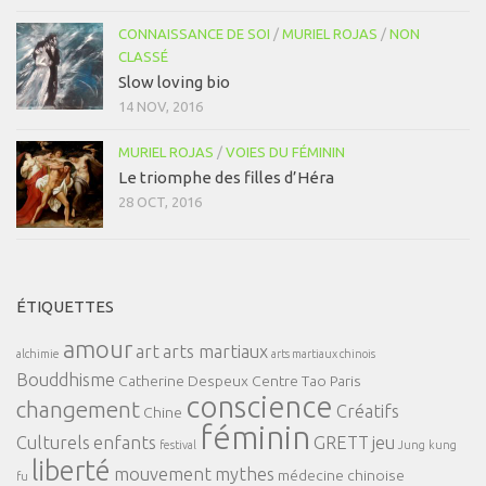
CONNAISSANCE DE SOI
/
MURIEL ROJAS
/
NON
CLASSÉ
Slow loving bio
14 NOV, 2016
MURIEL ROJAS
/
VOIES DU FÉMININ
Le triomphe des filles d’Héra
28 OCT, 2016
ÉTIQUETTES
amour
art
arts martiaux
alchimie
arts martiaux chinois
Bouddhisme
Catherine Despeux
Centre Tao Paris
conscience
changement
Créatifs
Chine
féminin
Culturels
enfants
GRETT
jeu
festival
Jung
kung
liberté
mouvement
mythes
médecine chinoise
fu