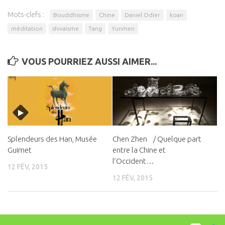
Mots-clefs :
Bouddhisme
Chine
Daniel Odier
koan
méditation
shivaïsme
Tang
Yunmen
VOUS POURRIEZ AUSSI AIMER...
Splendeurs des Han, Musée
Chen Zhen / Quelque part
Guimet
entre la Chine et
l’Occident…
12 FÉV, 2015
12 FÉV, 2015