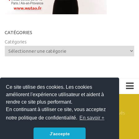
CATÉGORIES
Catégories
Ce site utilise des cookies. Les cookies
améliorent l'expérience utilisateur et aident à
Espace Annonceurs
rendre ce site plus performant.
En continuant à utiliser ce site, vous acceptez
Espace Presse
le blog de Génération Tao © 2026. Tous droits réservés
notre politique de confidentialité.
En savoir +
Propulsé par
WordPress
. Thème conçu par
Alx
.
Mentions légales
J'accepte