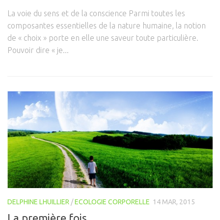
La voie du sens et de la conscience Parmi toutes les
composantes essentielles de la nature humaine, la notion
de « choix » porte en elle une saveur toute particulière.
Pouvoir dire « je...
DELPHINE LHUILLIER
/
ECOLOGIE CORPORELLE
14 MAR, 2015
La première fois…