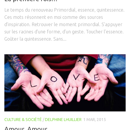
Le temps du renouveau Primordial, essence, quintessence.
Ces mots résonnent en moi comme des sources
d’inspiration. Retrouver le moment primordial. S’appuyer
sur les racines d’une forme, d’un geste. Toucher l’essence.
Goûter la quintessence. Sans...
CULTURE & SOCIÉTÉ
/
DELPHINE LHUILLIER
1 MAR, 2015
Amour, Amour