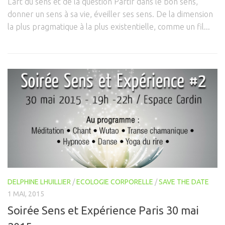
L’art du sens et de la question Partir dans le bon sens,
Connaissance de soi
donner un sens à sa vie, éveiller ses sens. De la dimension
Voies du féminin
la plus pragmatique à la plus existentielle, comme un fil...
NEWS
Save the date
Vidéos
PARTENAIRES
BOUTIQUE
CONTACT
DELPHINE LHUILLIER
/
ECOLOGIE CORPORELLE
/
SAVE THE DATE
1 MAI, 2015
Soirée Sens et Expérience Paris 30 mai