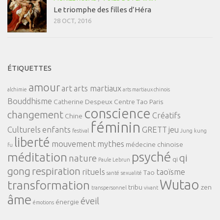
Le triomphe des filles d’Héra
28 OCT, 2016
ÉTIQUETTES
amour
art
arts martiaux
alchimie
arts martiaux chinois
Bouddhisme
Catherine Despeux
Centre Tao Paris
conscience
changement
Créatifs
Chine
féminin
Culturels
enfants
GRETT
jeu
festival
Jung
kung
liberté
mouvement
mythes
médecine chinoise
fu
psyché
méditation
qi
nature
qi
Paule Lebrun
gong
respiration
rituels
taoïsme
Tao
santé
sexualité
Wutao
transformation
tribu
zen
transpersonnel
vivant
âme
éveil
énergie
émotions