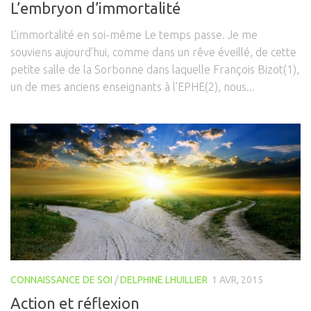
L’embryon d’immortalité
L’immortalité en soi-même Le temps passe. Je me
souviens aujourd’hui, comme dans un rêve éveillé, de cette
petite salle de la Sorbonne dans laquelle François Bizot(1),
un de mes anciens enseignants à l’EPHE(2), nous...
CONNAISSANCE DE SOI
/
DELPHINE LHUILLIER
1 AVR, 2015
Action et réflexion