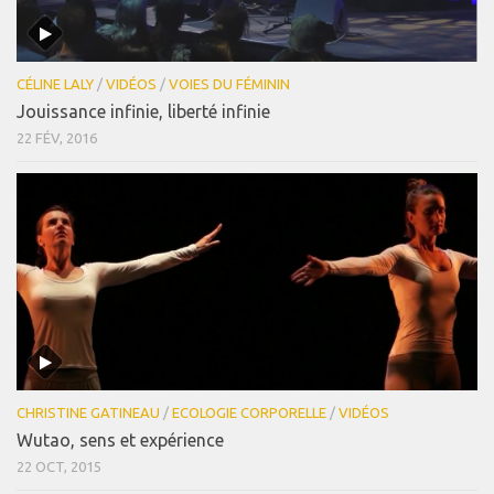
CÉLINE LALY
/
VIDÉOS
/
VOIES DU FÉMININ
Jouissance infinie, liberté infinie
22 FÉV, 2016
CHRISTINE GATINEAU
/
ECOLOGIE CORPORELLE
/
VIDÉOS
Wutao, sens et expérience
22 OCT, 2015