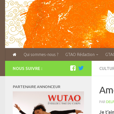
Qui sommes-nous ?
GTAO Rédaction
GTA
NOUS SUIVRE :
CULTUR
PARTENAIRE ANNONCEUR
Am
PAR
DELP
Je t’a