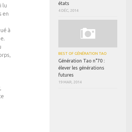
états
i lu
4 DÉC, 2014
s en
qué à
ue.
u
BEST OF GÉNÉRATION TAO
orps,
Génération Tao n°70 :
élever les générations
futures
19 MAR, 2014
,
ce