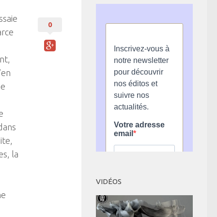
ssaie
0
arce
nt,
’en
Je
e
 dans
ite,
s, la
VIDÉOS
me