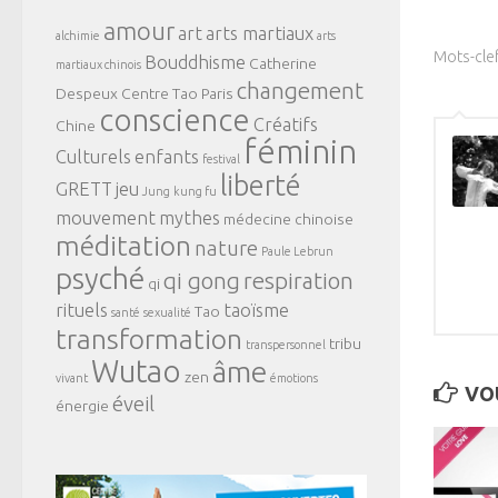
amour
art
arts martiaux
alchimie
arts
Mots-clef
Bouddhisme
Catherine
martiaux chinois
changement
Despeux
Centre Tao Paris
conscience
Créatifs
Chine
féminin
Culturels
enfants
festival
liberté
GRETT
jeu
Jung
kung fu
mouvement
mythes
médecine chinoise
méditation
nature
Paule Lebrun
psyché
qi gong
respiration
qi
rituels
taoïsme
Tao
santé
sexualité
transformation
tribu
transpersonnel
Wutao
âme
zen
vivant
émotions
VOU
éveil
énergie