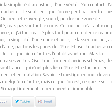
ir la simplicité d’un instant, d’une vérité. D’un contact. J’a
toucher est le seul sens que l’on ne peut pas perdre san
. On peut être aveugle, sourd, perdre une zone de
lité, mais pas sur tout le corps. Ce toucher m’a tant man
sance, et j’ai tant massé plus tard pour combler ce manq
oui, la simplicité d’une onde et aussi, se laisser toucher, a
à l’âme, par tous les pores de l’être. Et oser toucher au c
. Je sais que bien d’autres l’ont dit avant moi. Mais la
ion a ses vertus. Oser transformer d’anciens schémas, de
s souffrances qui n’ont plus lieu d’être. Etre toujours en
nt et en mutation. Savoir se transfigurer pour devenir
 quelqu’un d’autre, mais ce que l’on est, ce que je suis, 
t. Si magnifiquement impermanent et immuable.
ebook
Twitter
E-mail