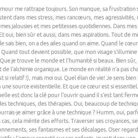
amour me rattrape toujours. Son manque, sa frustration 
stent dans mes stress, mes rancœurs, mes agressivités,
 mes jalousies et mes petitesses quotidiennes. Dans mes
Et oui, bien sûr et aussi, dans mes aspirations. Tout de
e le sais bien, on a des ailes quand on aime. Quand le cœur
 Quand tout devient possible, que mon visage s’illumine
. Que je trouve le monde et l’humanité si beaux. Bien sûr,
st de l’alchimie organique. Le monde en réalité n’a pas c
t si relatif !), mais moi oui. Quel élan de vie! Je sens bien 
 a une source existentielle. Et que ce cœur est si essentiel
elle est donc la clé pour l’ouvrir quand il s’est tant fermé
des techniques, des thérapies. Oui, beaucoup de techniq
urrais-je aimer grâce à une technique ? Humm, oui, parfo
 cas, cela mérite des efforts. Traverser ses croyances, se
ionnements, ses fantasmes et ses décalages. Oser regar
liatifs : l’amour reporté sur ses enfants, investi dans une