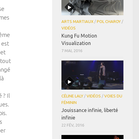
se
 mes
ARTS MARTIAUX
/
POL CHAROY
/
VIDÉOS
 même
Kung Fu Motion
 est
Visualization
7 MAI, 2016
 et
 tout
hangé
là
.
 ? Il
CÉLINE LALY
/
VIDÉOS
/
VOIES DU
FÉMININ
ues.
Jouissance infinie, liberté
is.
infinie
s
22 FÉV, 2016
der