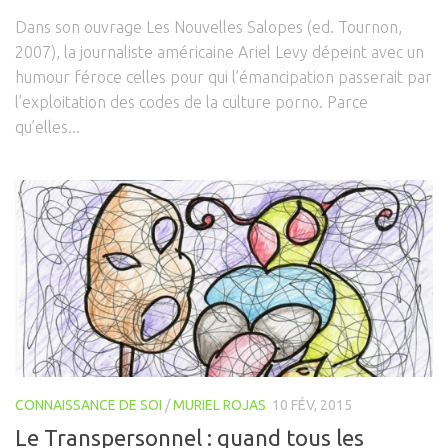
Dans son ouvrage Les Nouvelles Salopes (ed. Tournon,
Isa Artao
2007), la journaliste américaine Ariel Levy dépeint avec un
Muriel Rojas
humour féroce celles pour qui l’émancipation passerait par
Marie Delaneau
l’exploitation des codes de la culture porno. Parce
Arnaud Mattlinger
qu’elles...
Sandrine Toutard
Etienne Hayem
GTAO Community
GRETT
Thematiques
Culture & Société
Ecologie corporelle
Arts Martiaux
CONNAISSANCE DE SOI
/
MURIEL ROJAS
10 FÉV, 2015
Santé & Bien-être
Le Transpersonnel : quand tous les