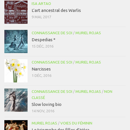
ISA ARTAO
L’art ancestral des Warlis
9 MAI, 2017
CONNAISSANCE DE SOI
/
MURIEL ROJAS
Despedias *
15 DÉC, 2016
CONNAISSANCE DE SOI
/
MURIEL ROJAS
Narcisses
1 DÉC, 2016
CONNAISSANCE DE SOI
/
MURIEL ROJAS
/
NON
CLASSÉ
Slow loving bio
14 NOV, 2016
MURIEL ROJAS
/
VOIES DU FÉMININ
Le triomphe des filles d’Héra