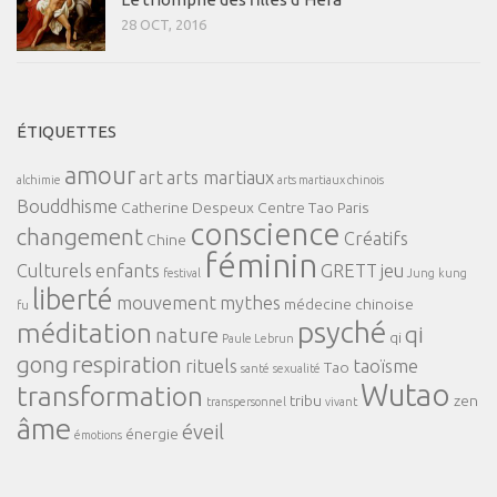
28 OCT, 2016
ÉTIQUETTES
amour
art
arts martiaux
alchimie
arts martiaux chinois
Bouddhisme
Catherine Despeux
Centre Tao Paris
conscience
changement
Créatifs
Chine
féminin
Culturels
enfants
GRETT
jeu
festival
Jung
kung
liberté
mouvement
mythes
médecine chinoise
fu
psyché
méditation
qi
nature
qi
Paule Lebrun
gong
respiration
rituels
taoïsme
Tao
santé
sexualité
Wutao
transformation
tribu
zen
transpersonnel
vivant
âme
éveil
énergie
émotions