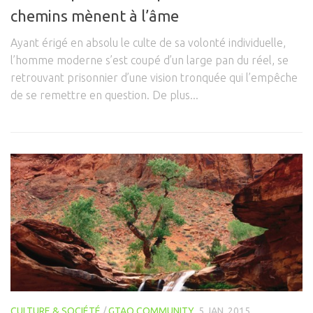
Connaissance de soi
chemins mènent à l’âme
Voies du féminin
Ayant érigé en absolu le culte de sa volonté individuelle,
NEWS
l’homme moderne s’est coupé d’un large pan du réel, se
retrouvant prisonnier d’une vision tronquée qui l’empêche
Save the date
de se remettre en question. De plus...
Vidéos
PARTENAIRES
BOUTIQUE
CONTACT
CULTURE & SOCIÉTÉ
/
GTAO COMMUNITY
5 JAN, 2015