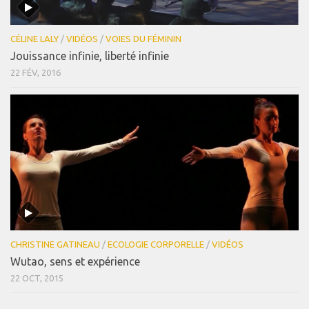
CÉLINE LALY
/
VIDÉOS
/
VOIES DU FÉMININ
Jouissance infinie, liberté infinie
22 FÉV, 2016
CHRISTINE GATINEAU
/
ECOLOGIE CORPORELLE
/
VIDÉOS
Wutao, sens et expérience
22 OCT, 2015