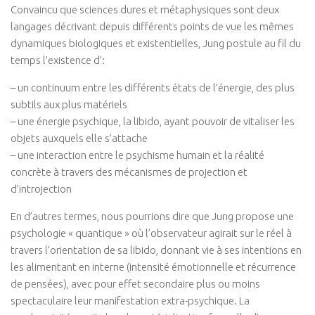
Convaincu que sciences dures et métaphysiques sont deux
Connaissance de soi
langages décrivant depuis différents points de vue les mêmes
Voies du féminin
dynamiques biologiques et existentielles, Jung postule au fil du
NEWS
temps l’existence d’:
Save the date
– un continuum entre les différents états de l’énergie, des plus
subtils aux plus matériels
Vidéos
– une énergie psychique, la libido, ayant pouvoir de vitaliser les
PARTENAIRES
objets auxquels elle s’attache
– une interaction entre le psychisme humain et la réalité
BOUTIQUE
concrète à travers des mécanismes de projection et
CONTACT
d’introjection
En d’autres termes, nous pourrions dire que Jung propose une
psychologie « quantique » où l’observateur agirait sur le réel à
travers l’orientation de sa libido, donnant vie à ses intentions en
les alimentant en interne (intensité émotionnelle et récurrence
de pensées), avec pour effet secondaire plus ou moins
spectaculaire leur manifestation extra-psychique. La