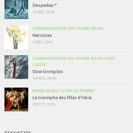
Despedias *
15 DÉC, 2016
CONNAISSANCE DE SOI
/
MURIEL ROJAS
Narcisses
1 DÉC, 2016
CONNAISSANCE DE SOI
/
MURIEL ROJAS
/
NON
CLASSÉ
Slow loving bio
14 NOV, 2016
MURIEL ROJAS
/
VOIES DU FÉMININ
Le triomphe des filles d’Héra
28 OCT, 2016
ÉTIQUETTES