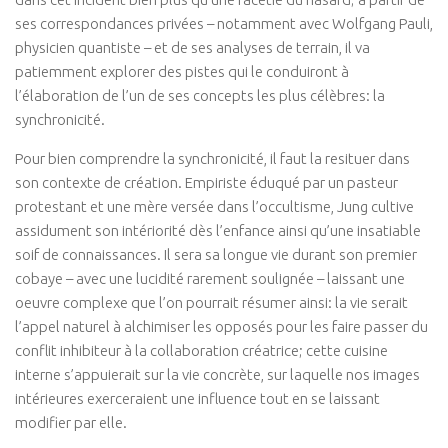
ses correspondances privées – notamment avec Wolfgang Pauli,
Isa Artao
physicien quantiste – et de ses analyses de terrain, il va
Muriel Rojas
patiemment explorer des pistes qui le conduiront à
Marie Delaneau
l’élaboration de l’un de ses concepts les plus célèbres: la
synchronicité.
Arnaud Mattlinger
Pour bien comprendre la synchronicité, il faut la resituer dans
Sandrine Toutard
son contexte de création. Empiriste éduqué par un pasteur
Etienne Hayem
protestant et une mère versée dans l’occultisme, Jung cultive
GTAO Community
assidument son intériorité dès l’enfance ainsi qu’une insatiable
soif de connaissances. Il sera sa longue vie durant son premier
GRETT
cobaye – avec une lucidité rarement soulignée – laissant une
Thematiques
oeuvre complexe que l’on pourrait résumer ainsi: la vie serait
l’appel naturel à alchimiser les opposés pour les faire passer du
Culture & Société
conflit inhibiteur à la collaboration créatrice; cette cuisine
Ecologie corporelle
interne s’appuierait sur la vie concrète, sur laquelle nos images
intérieures exerceraient une influence tout en se laissant
Arts Martiaux
modifier par elle.
Santé & Bien-être