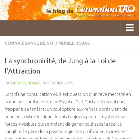
CONNAISSANCE DE SOI
/
MURIEL ROJAS
Qui sommes-nous ?
La synchronicité, de Jung à la Loi de
GTAO Rédaction
l’Attraction
Pol Charoy
PAR
MURIEL ROJAS
· 16 FÉVRIER 2015
Imanou Risselard
Lors d’une consultation où il est question d’un rêve mettant en
Delphine Lhuillier
scène un scarabée doré en Egypte, Carl Gustav Jung entend
Cécile Bercegeay
frapper à sa fenêtre: un coléoptère aux reflets dorés vient de
heurter sa vitre. Intrigué depuis toujours par les mystérieuses
Master Roger Itier
forces invisibles qui semblent diriger en coulisses la réalité
Céline Laly
tangible, le père de la psychologie des profondeurs pressent
Christine Gatineau
dans cet incident bien plus qu’une facétie du hasard; à partir de