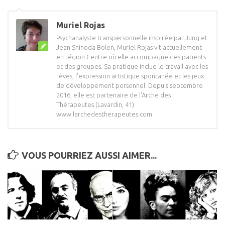
Muriel Rojas
Psychanalyste transpersonnelle inspirée par Jung et
Jean Shinoda Bolen, Muriel Rojas vit actuellement
en région Centre où elle accompagne des patients
et des groupes. Sa pratique inclue le travail avec les
rêves, l'expression artistique spontanée et les jeux
de développement personnel. Depuis septembre
2016, elle est partenaire de l'Arche des
Thérapeutes (Lavardin, 41):
www.larchedestherapeutes.com
VOUS POURRIEZ AUSSI AIMER...