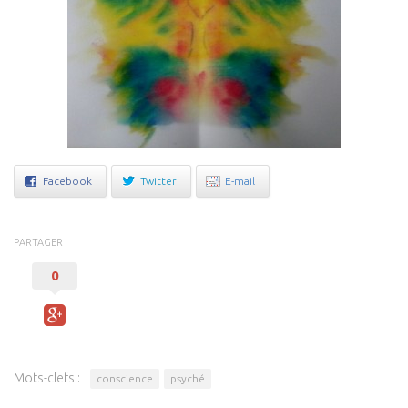
Facebook
Twitter
E-mail
PARTAGER
0
Mots-clefs :
conscience
psyché