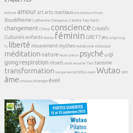
amour
art
arts martiaux
alchimie
arts martiaux chinois
Bouddhisme
Catherine Despeux
Centre Tao Paris
conscience
changement
Créatifs
Chine
féminin
Culturels
enfants
GRETT
jeu
festival
Jung
kung
liberté
mouvement
mythes
médecine chinoise
fu
psyché
méditation
qi
nature
qi
Paule Lebrun
gong
respiration
rituels
taoïsme
Tao
santé
sexualité
Wutao
transformation
tribu
zen
transpersonnel
vivant
âme
éveil
énergie
émotions