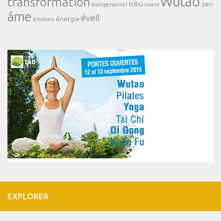
Wutao
transformation
tribu
zen
transpersonnel
vivant
âme
éveil
énergie
émotions
EXPLORER