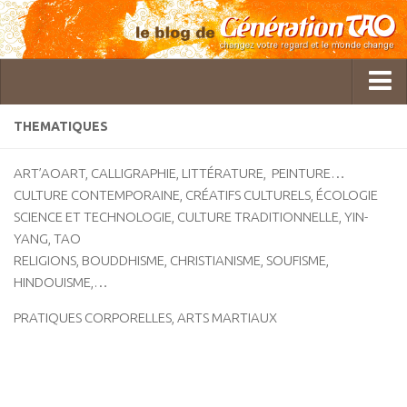
THEMATIQUES
Qui sommes-nous ?
ART’AOART, CALLIGRAPHIE, LITTÉRATURE, PEINTURE…
GTAO Rédaction
CULTURE CONTEMPORAINE, CRÉATIFS CULTURELS, ÉCOLOGIE
SCIENCE ET TECHNOLOGIE, CULTURE TRADITIONNELLE, YIN-
Pol Charoy
YANG, TAO
Imanou Risselard
RELIGIONS, BOUDDHISME, CHRISTIANISME, SOUFISME,
HINDOUISME,…
Delphine Lhuillier
Cécile Bercegeay
PRATIQUES CORPORELLES, ARTS MARTIAUX
Master Roger Itier
Céline Laly
Christine Gatineau