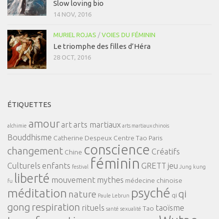
Slow loving bio
14 NOV, 2016
MURIEL ROJAS
/
VOIES DU FÉMININ
Le triomphe des filles d’Héra
28 OCT, 2016
ÉTIQUETTES
amour
art
arts martiaux
alchimie
arts martiaux chinois
Bouddhisme
Catherine Despeux
Centre Tao Paris
conscience
changement
Créatifs
Chine
féminin
Culturels
enfants
GRETT
jeu
festival
Jung
kung
liberté
mouvement
mythes
médecine chinoise
fu
psyché
méditation
qi
nature
qi
Paule Lebrun
gong
respiration
rituels
taoïsme
Tao
santé
sexualité