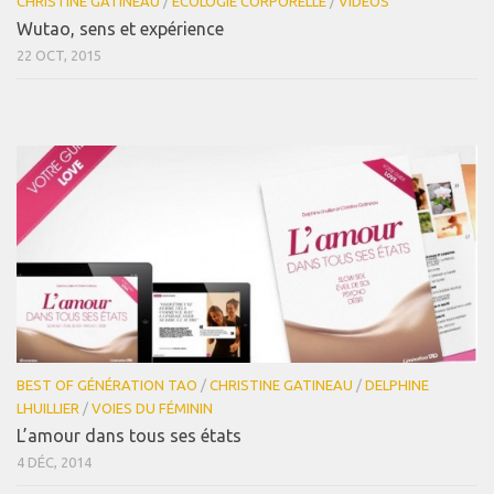
CHRISTINE GATINEAU
/
ECOLOGIE CORPORELLE
/
VIDÉOS
Wutao, sens et expérience
22 OCT, 2015
BEST OF GÉNÉRATION TAO
/
CHRISTINE GATINEAU
/
DELPHINE
LHUILLIER
/
VOIES DU FÉMININ
L’amour dans tous ses états
4 DÉC, 2014