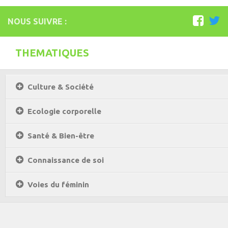
Isa Artao
NOUS SUIVRE :
Muriel Rojas
Marie Delaneau
THEMATIQUES
Arnaud Mattlinger
Sandrine Toutard
Culture & Société
Etienne Hayem
Ecologie corporelle
GTAO Community
GRETT
Santé & Bien-être
Thematiques
Connaissance de soi
Culture & Société
Voies du féminin
Ecologie corporelle
Arts Martiaux
Santé & Bien-être