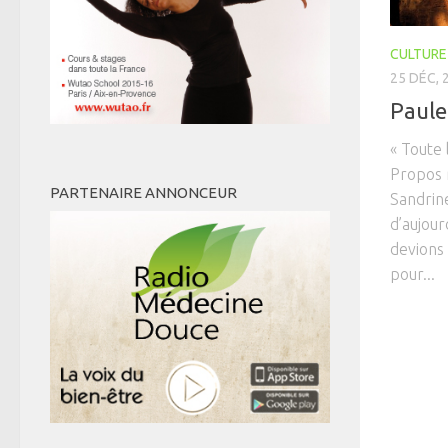
CULTURE
25 DÉC, 
Paule
« Toute 
Propos r
PARTENAIRE ANNONCEUR
Sandrine
d’aujour
devions 
pour...