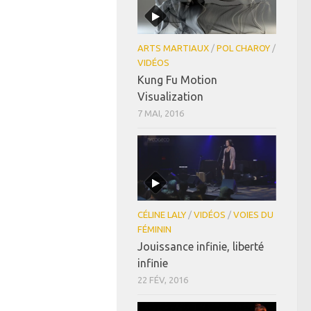
ARTS MARTIAUX
/
POL CHAROY
/
VIDÉOS
Kung Fu Motion
Visualization
7 MAI, 2016
CÉLINE LALY
/
VIDÉOS
/
VOIES DU
FÉMININ
Jouissance infinie, liberté
infinie
22 FÉV, 2016