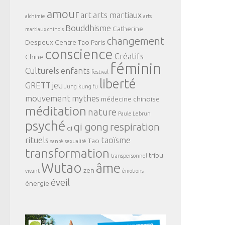
amour
art
arts martiaux
alchimie
arts
Bouddhisme
Catherine
martiaux chinois
changement
Despeux
Centre Tao Paris
conscience
Créatifs
Chine
féminin
Culturels
enfants
festival
liberté
GRETT
jeu
Jung
kung fu
mouvement
mythes
médecine chinoise
méditation
nature
Paule Lebrun
psyché
qi gong
respiration
qi
rituels
taoïsme
Tao
santé
sexualité
transformation
tribu
transpersonnel
Wutao
âme
zen
vivant
émotions
éveil
énergie