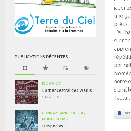
japonai
une ge
précis 
J’ai l’
silenci
apprent
répétit
PUBLICATIONS RÉCENTES
permet 
bioméc
notre e
ISA ARTAO
s’améli
L’art ancestral des Warlis
Taolu 
9 MAI, 2017
Fac
CONNAISSANCE DE SOI
/
MURIEL ROJAS
Despedias *