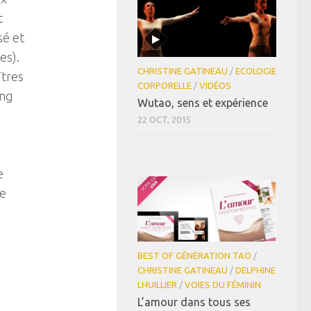
t
sé et
es).
CHRISTINE GATINEAU
/
ECOLOGIE
îtres
CORPORELLE
/
VIDÉOS
ong
Wutao, sens et expérience
22 OCT, 2015
e
ue
BEST OF GÉNÉRATION TAO
/
CHRISTINE GATINEAU
/
DELPHINE
LHUILLIER
/
VOIES DU FÉMININ
L’amour dans tous ses