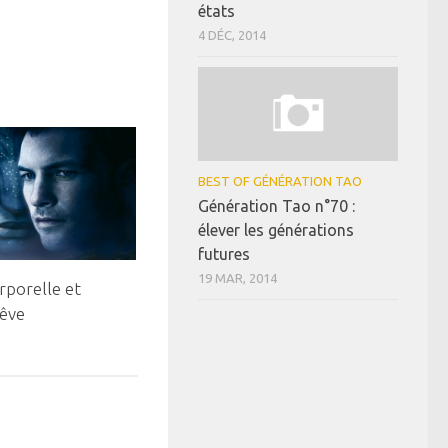
états
4 DÉC, 2014
BEST OF GÉNÉRATION TAO
Génération Tao n°70 :
élever les générations
futures
19 MAR, 2014
rporelle et
rêve