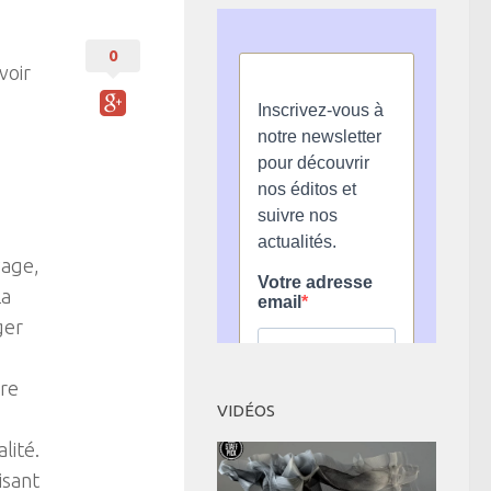
0
voir
yage,
La
ger
dre
VIDÉOS
lité.
isant