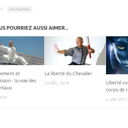
s :
arts martiaux
S POURRIEZ AUSSI AIMER...
nement et
La liberté du Chevalier
sion : la voie des
Liberté co
23 DÉC, 2014
rtiaux
corps de 
2016
2 JAN, 2015