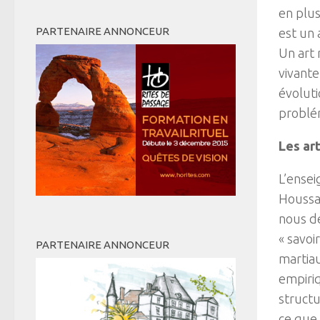
en plus
PARTENAIRE ANNONCEUR
est un 
Un art 
vivante
évoluti
problé
Les ar
L’ensei
Houssay
nous dé
« savoir
PARTENAIRE ANNONCEUR
martiau
empiri
structu
ce que 