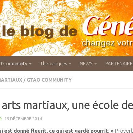
O Community
Thematiques
NEWS
PARTENAIRE
MARTIAUX
/
GTAO COMMUNITY
 arts martiaux, une école de
O
· 19 DÉCEMBRE 2014
i est donné fleurit, ce qui est gardé pourrit. »
Prover