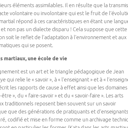
ieurs éléments assimilables. Il en résulte que la transmi
acte volontaire ou involontaire qui est le fruit de l’évoluti
martial répond à ces caractéristiques en étant une langu
 et non pas un dialecte disparu ! Cela suppose que cette
on soit le reflet de l’adaptation à l’environnement et aux
matiques qui se posent.
ts martiaux, une école de vie
gnement est un art et le triangle pédagogique de Jean
e qui relie le « savoir », à « l’enseignant » et à « l’enseign
crit les rapports de cause à effet ainsi que les domaine
-être », du « faire-savoir » et du « savoir-faire ». Les arts
x traditionnels reposent bien souvent sur un savoir
que que des générations de pratiquants et d’enseignants
ré, codifié et mise en forme comme un archivage techni
sont en particulier les formes (Kata dans les arts martia