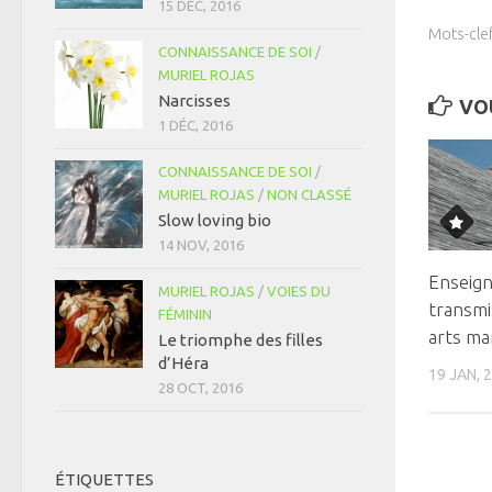
15 DÉC, 2016
Mots-clef
CONNAISSANCE DE SOI
/
MURIEL ROJAS
Narcisses
VOU
1 DÉC, 2016
CONNAISSANCE DE SOI
/
MURIEL ROJAS
/
NON CLASSÉ
Slow loving bio
14 NOV, 2016
Enseig
MURIEL ROJAS
/
VOIES DU
transmis
FÉMININ
arts ma
Le triomphe des filles
d’Héra
19 JAN, 
28 OCT, 2016
ÉTIQUETTES