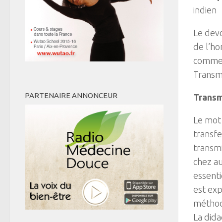
indien
Le devo
de l’ho
comment
Transme
PARTENAIRE ANNONCEUR
Transm
Le mot
transfe
transmi
chez au
essent
est exp
méthode
La dida