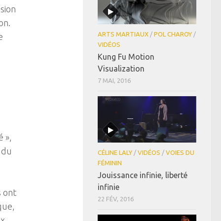
ssion
on.
ARTS MARTIAUX
/
POL CHAROY
/
e
VIDÉOS
Kung Fu Motion
Visualization
7 MAI, 2016
é »,
s du
CÉLINE LALY
/
VIDÉOS
/
VOIES DU
FÉMININ
Jouissance infinie, liberté
infinie
 ont
22 FÉV, 2016
que,
ux