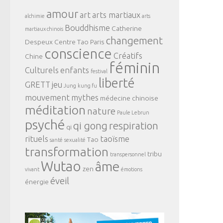
amour
art
arts martiaux
alchimie
arts
Bouddhisme
Catherine
martiaux chinois
changement
Despeux
Centre Tao Paris
conscience
Créatifs
Chine
féminin
Culturels
enfants
festival
liberté
GRETT
jeu
Jung
kung fu
mouvement
mythes
médecine chinoise
méditation
nature
Paule Lebrun
psyché
qi gong
respiration
qi
rituels
taoïsme
Tao
santé
sexualité
transformation
tribu
transpersonnel
Wutao
âme
zen
vivant
émotions
éveil
énergie