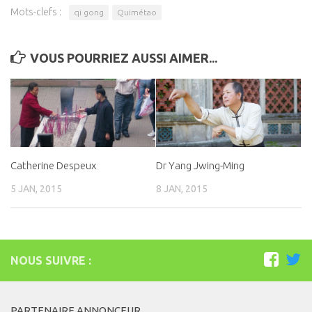
Connaissance de soi
Mots-clefs :
qi gong
Quimétao
Voies du féminin
VOUS POURRIEZ AUSSI AIMER...
NEWS
Save the date
Vidéos
PARTENAIRES
BOUTIQUE
Catherine Despeux
Dr Yang Jwing-Ming
CONTACT
5 JAN, 2015
8 JAN, 2015
NOUS SUIVRE :
PARTENAIRE ANNONCEUR