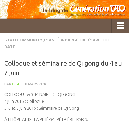
GTAO COMMUNITY
/
SANTÉ & BIEN-ÊTRE
/
SAVE THE
DATE
Qui sommes-nous ?
GTAO Rédaction
Colloque et séminaire de Qi gong du 4 au
Pol Charoy
7 juin
Imanou Risselard
PAR
GTAO
· 8 MARS 2016
Delphine Lhuillier
COLLOQUE & SEMINAIRE DE QI GONG
Cécile Bercegeay
4 juin 2016 : Colloque
5, 6 et 7 juin 2016 : Séminaire de Qi Gong
Master Roger Itier
Céline Laly
À L’HÔPITAL DE LA PITIÉ-SALPÊTRIÈRE, PARIS.
Christine Gatineau