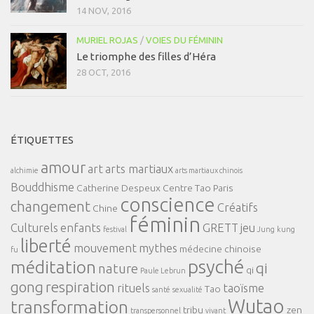
14 NOV, 2016
MURIEL ROJAS
/
VOIES DU FÉMININ
Le triomphe des filles d’Héra
28 OCT, 2016
ÉTIQUETTES
amour
art
arts martiaux
alchimie
arts martiaux chinois
Bouddhisme
Catherine Despeux
Centre Tao Paris
conscience
changement
Créatifs
Chine
féminin
Culturels
enfants
GRETT
jeu
festival
Jung
kung
liberté
mouvement
mythes
médecine chinoise
fu
psyché
méditation
qi
nature
qi
Paule Lebrun
gong
respiration
rituels
taoïsme
Tao
santé
sexualité
Wutao
transformation
tribu
zen
transpersonnel
vivant