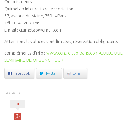
Organisateurs :
Isa Artao
Quimétao International Association
57, avenue du Maine, 75014 Paris
Muriel Rojas
Tél. 01 43 20 70 66
Marie Delaneau
E-mail : quimetao@gmail.com
Arnaud Mattlinger
Attention : les places sont limitées, réservation obligatoire.
Sandrine Toutard
compléments d’info :
www.centre-tao-paris.com/COLLOQUE-
Etienne Hayem
SEMINAIRE-DE-QI-GONG-POUR
GTAO Community
Facebook
Twitter
E-mail
GRETT
Thematiques
PARTAGER
Culture & Société
0
Ecologie corporelle
Arts Martiaux
Santé & Bien-être