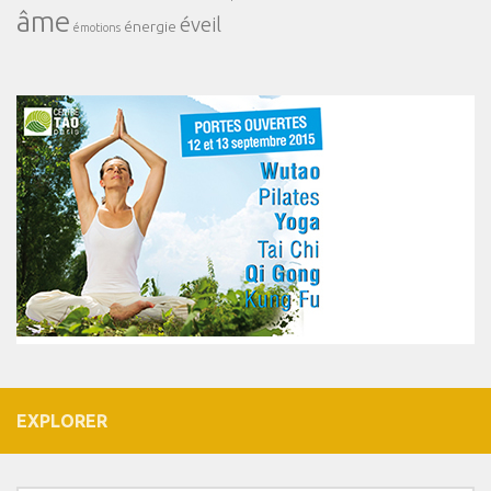
âme
éveil
énergie
émotions
EXPLORER