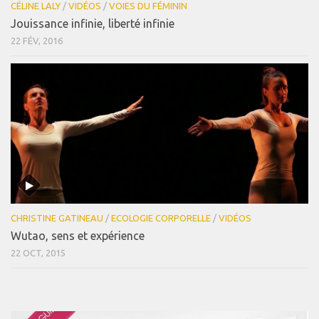
CÉLINE LALY
/
VIDÉOS
/
VOIES DU FÉMININ
Jouissance infinie, liberté infinie
22 FÉV, 2016
CHRISTINE GATINEAU
/
ECOLOGIE CORPORELLE
/
VIDÉOS
Wutao, sens et expérience
22 OCT, 2015