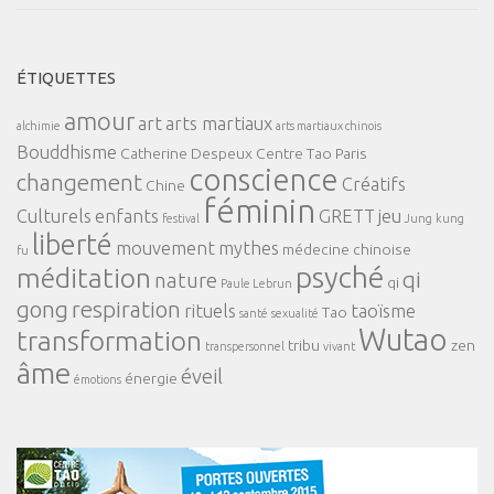
ÉTIQUETTES
amour
art
arts martiaux
alchimie
arts martiaux chinois
Bouddhisme
Catherine Despeux
Centre Tao Paris
conscience
changement
Créatifs
Chine
féminin
Culturels
enfants
GRETT
jeu
festival
Jung
kung
liberté
mouvement
mythes
médecine chinoise
fu
psyché
méditation
qi
nature
qi
Paule Lebrun
gong
respiration
rituels
taoïsme
Tao
santé
sexualité
Wutao
transformation
tribu
zen
transpersonnel
vivant
âme
éveil
énergie
émotions