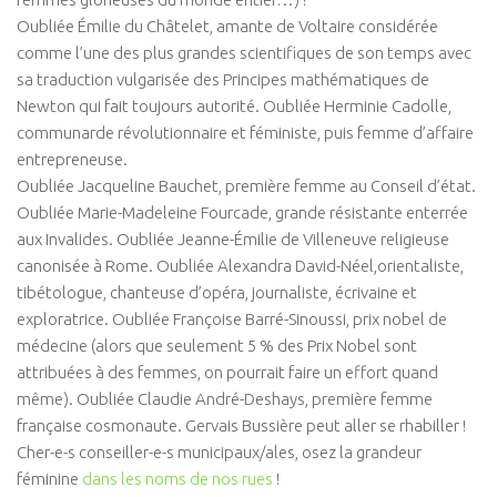
Connaissance de soi
Oubliée Émilie du Châtelet, amante de Voltaire considérée
comme l’une des plus grandes scientifiques de son temps avec
Voies du féminin
sa traduction vulgarisée des Principes mathématiques de
NEWS
Newton qui fait toujours autorité. Oubliée Herminie Cadolle,
communarde révolutionnaire et féministe, puis femme d’affaire
Save the date
entrepreneuse.
Vidéos
Oubliée Jacqueline Bauchet, première femme au Conseil d’état.
PARTENAIRES
Oubliée Marie-Madeleine Fourcade, grande résistante enterrée
aux Invalides. Oubliée Jeanne-Émilie de Villeneuve religieuse
BOUTIQUE
canonisée à Rome. Oubliée Alexandra David-Néel,orientaliste,
CONTACT
tibétologue, chanteuse d’opéra, journaliste, écrivaine et
exploratrice. Oubliée Françoise Barré-Sinoussi, prix nobel de
médecine (alors que seulement 5 % des Prix Nobel sont
attribuées à des femmes, on pourrait faire un effort quand
même). Oubliée Claudie André-Deshays, première femme
française cosmonaute. Gervais Bussière peut aller se rhabiller !
Cher-e-s conseiller-e-s municipaux/ales, osez la grandeur
féminine
dans les noms de nos rues
!