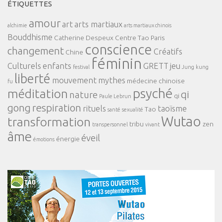
ÉTIQUETTES
amour
art
arts martiaux
alchimie
arts martiaux chinois
Bouddhisme
Catherine Despeux
Centre Tao Paris
conscience
changement
Créatifs
Chine
féminin
Culturels
enfants
GRETT
jeu
festival
Jung
kung
liberté
mouvement
mythes
médecine chinoise
fu
psyché
méditation
qi
nature
qi
Paule Lebrun
gong
respiration
rituels
taoïsme
Tao
santé
sexualité
Wutao
transformation
tribu
zen
transpersonnel
vivant
âme
éveil
énergie
émotions