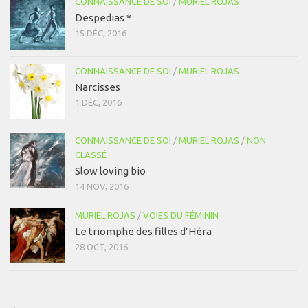
CONNAISSANCE DE SOI
/
MURIEL ROJAS
Despedias *
15 DÉC, 2016
CONNAISSANCE DE SOI
/
MURIEL ROJAS
Narcisses
1 DÉC, 2016
CONNAISSANCE DE SOI
/
MURIEL ROJAS
/
NON
CLASSÉ
Slow loving bio
14 NOV, 2016
MURIEL ROJAS
/
VOIES DU FÉMININ
Le triomphe des filles d’Héra
28 OCT, 2016