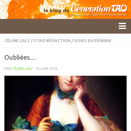
CÉLINE LALY
/
GTAO RÉDACTION
/
VOIES DU FÉMININ
Qui sommes-nous ?
Oubliées…
GTAO Rédaction
PAR
CÉLINE LALY
· 20 JUIN 2016
Pol Charoy
Imanou Risselard
Delphine Lhuillier
Cécile Bercegeay
Master Roger Itier
Céline Laly
Christine Gatineau