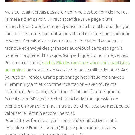
Isa Artao
Mais qui était Gervais Bussière ? Comme c’est le nom de ma rue,
Muriel Rojas
j’aimerais bien savoir… Il faut attendre la 6e page d’une
recherche sur Google et une réponse de la bibliothèque de Lyon
Marie Delaneau
sur son site à un usager qui se posait cette même question pour
Arnaud Mattlinger
le savoir. Gervais était un élu municipal de Villeurbanne qui a
fabriqué et envoyé des grenades aux républicains espagnols
Sandrine Toutard
pendant la guerre d’Espagne. Sympathique bonhomme, certes.
Etienne Hayem
Pendant ce temps,
seules 2% des rues de France sont baptisées
GTAO Community
au féminin
! Avec au top je vous le donne en mille : Jeanne d’Arc
(49 rues en France). Grand personnage historique mais niveau
GRETT
« Féminin », y a mieux comme incarnation – avec toute ma
Thematiques
déférence. Puis George Sand (oui c’était une femme, grande
écrivaine : au XIX siècle, c’était un acte de transgression de
Culture & Société
prendre un nom d’homme, mais aujourd’hui, cela permet peu de
Ecologie corporelle
valoriser le Féminin encore une fois).
Arts Martiaux
Pourtant des femmes ayant contribué significativement à
l’Histoire de France, il y en a ( Et je ne parle même pas des
Santé & Bien-être
femmes glorieuses du monde entier…) !