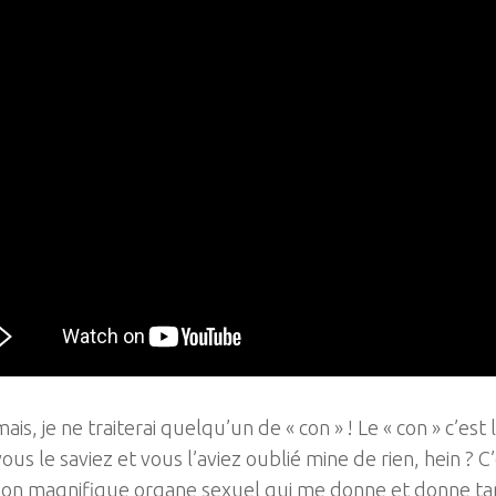
mais, je ne traiterai quelqu’un de « con » ! Le « con » c’est 
vous le saviez et vous l’aviez oublié mine de rien, hein ? C
on magnifique organe sexuel qui me donne et donne ta