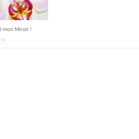
ô mon Miroir !
015