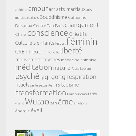
amour
art
arts martiaux
alchimie
arts
Bouddhisme
Catherine
martiaux chinois
changement
Despeux
Centre Tao Paris
conscience
Créatifs
Chine
féminin
Culturels
enfants
festival
liberté
GRETT
jeu
Jung
kung fu
mouvement
mythes
médecine chinoise
méditation
nature
Paule Lebrun
psyché
qi gong
respiration
qi
rituels
taoïsme
Tao
santé
sexualité
transformation
tribu
transpersonnel
Wutao
âme
zen
vivant
émotions
éveil
énergie