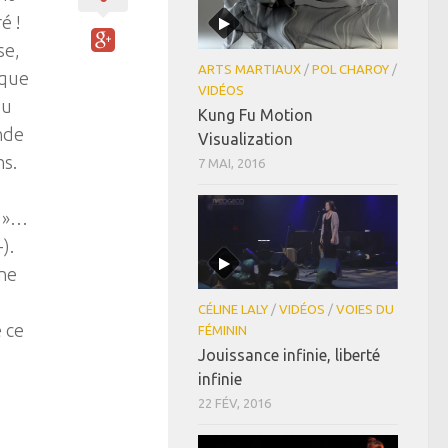
é !
se,
ARTS MARTIAUX
/
POL CHAROY
/
aque
VIDÉOS
ou
Kung Fu Motion
onde
Visualization
ns.
7 MAI, 2016
n »…
).
gne
CÉLINE LALY
/
VIDÉOS
/
VOIES DU
é ce
FÉMININ
Jouissance infinie, liberté
infinie
22 FÉV, 2016