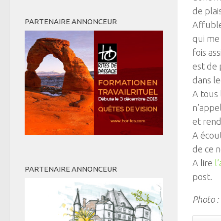
de plais
PARTENAIRE ANNONCEUR
Affuble
qui me 
fois as
est de 
dans le
A tous 
n’appe
et rend
A écou
de ce n
A lire
l’
PARTENAIRE ANNONCEUR
post.
Photo 