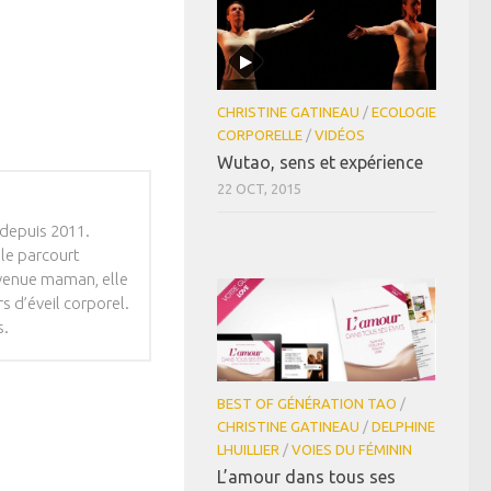
CHRISTINE GATINEAU
/
ECOLOGIE
CORPORELLE
/
VIDÉOS
Wutao, sens et expérience
22 OCT, 2015
 depuis 2011.
lle parcourt
Devenue maman, elle
s d’éveil corporel.
s.
BEST OF GÉNÉRATION TAO
/
CHRISTINE GATINEAU
/
DELPHINE
LHUILLIER
/
VOIES DU FÉMININ
L’amour dans tous ses