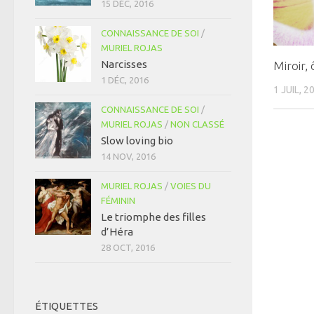
15 DÉC, 2016
CONNAISSANCE DE SOI
/
MURIEL ROJAS
Narcisses
Miroir, 
1 DÉC, 2016
1 JUIL, 2
CONNAISSANCE DE SOI
/
MURIEL ROJAS
/
NON CLASSÉ
Slow loving bio
14 NOV, 2016
MURIEL ROJAS
/
VOIES DU
FÉMININ
Le triomphe des filles
d’Héra
28 OCT, 2016
ÉTIQUETTES