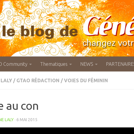
O Community
Thematiques
NEWS
PARTENAIRE
 LALY
/
GTAO RÉDACTION
/
VOIES DU FÉMININ
 au con
NE LALY
· 6 MAI 2015