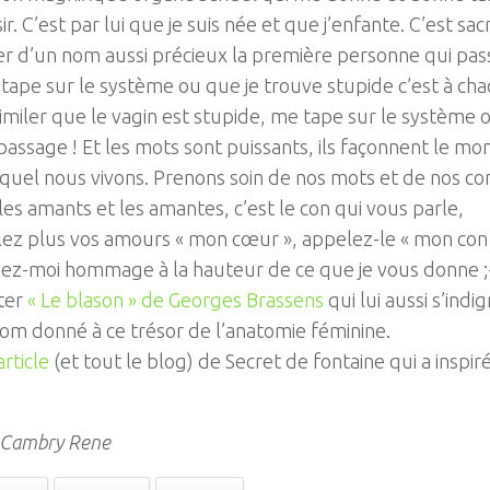
ir. C’est par lui que je suis née et que j’enfante. C’est sacr
r d’un nom aussi précieux la première personne qui pas
tape sur le système ou que je trouve stupide c’est à ch
similer que le vagin est stupide, me tape sur le système 
passage ! Et les mots sont puissants, ils façonnent le m
quel nous vivons. Prenons soin de nos mots et de nos co
les amants et les amantes, c’est le con qui vous parle,
lez plus vos amours « mon cœur », appelez-le « mon co
ez-moi hommage à la hauteur de ce que je vous donne ;-
ter
« Le blason » de Georges Brassens
qui lui aussi s’indi
om donné à ce trésor de l’anatomie féminine.
article
(et tout le blog) de Secret de fontaine qui a inspir
: Cambry Rene