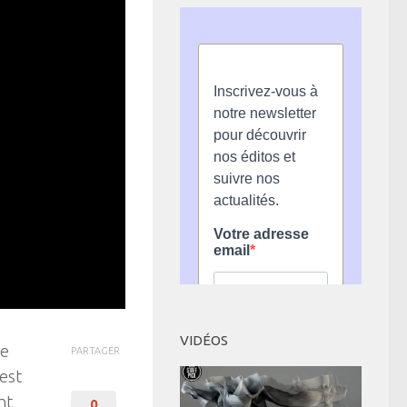
VIDÉOS
le
PARTAGER
’est
nt
0