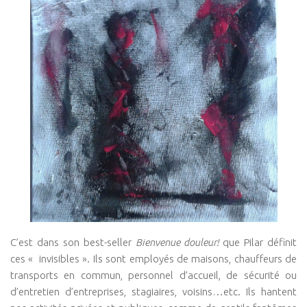
Isa Artao
Muriel Rojas
Marie Delaneau
Arnaud Mattlinger
Sandrine Toutard
Etienne Hayem
GTAO Community
GRETT
Thematiques
Culture & Société
C’est dans son best-seller
Bienvenue douleur!
que Pilar définit
Ecologie corporelle
ces « invisibles ». Ils sont employés de maisons, chauffeurs de
Arts Martiaux
transports en commun, personnel d’accueil, de sécurité ou
d’entretien d’entreprises, stagiaires, voisins…etc. Ils hantent
Santé & Bien-être