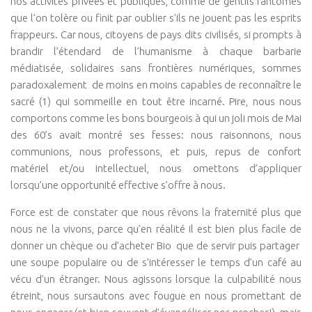
nos activités privées et publiques, comme de gentils fantômes
Connaissance de soi
que l’on tolère ou finit par oublier s’ils ne jouent pas les esprits
Voies du féminin
frappeurs. Car nous, citoyens de pays dits civilisés, si prompts à
brandir l’étendard de l’humanisme à chaque barbarie
NEWS
médiatisée, solidaires sans frontières numériques, sommes
Save the date
paradoxalement de moins en moins capables de reconnaître le
sacré (1) qui sommeille en tout être incarné. Pire, nous nous
Vidéos
comportons comme les bons bourgeois à qui un joli mois de Mai
PARTENAIRES
des 60’s avait montré ses fesses: nous raisonnons, nous
communions, nous professons, et puis, repus de confort
BOUTIQUE
matériel et/ou intellectuel, nous omettons d’appliquer
CONTACT
lorsqu’une opportunité effective s’offre à nous.
Force est de constater que nous rêvons la fraternité plus que
nous ne la vivons, parce qu’en réalité il est bien plus facile de
donner un chèque ou d’acheter Bio que de servir puis partager
une soupe populaire ou de s’intéresser le temps d’un café au
vécu d’un étranger. Nous agissons lorsque la culpabilité nous
étreint, nous sursautons avec fougue en nous promettant de