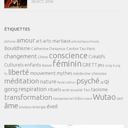
28 OCT, 2016
ÉTIQUETTES
amour
art
arts martiaux
alchimie
arts martiaux chinois
Bouddhisme
Catherine Despeux
Centre Tao Paris
conscience
changement
Créatifs
Chine
féminin
Culturels
enfants
GRETT
jeu
festival
Jung
kung
liberté
mouvement
mythes
médecine chinoise
fu
psyché
méditation
qi
nature
qi
Paule Lebrun
gong
respiration
rituels
taoïsme
Tao
santé
sexualité
Wutao
transformation
tribu
zen
transpersonnel
vivant
âme
éveil
énergie
émotions