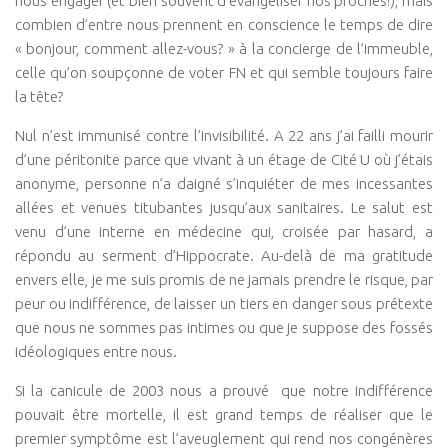
nous engager (et bien souvent d’évangéliser nos proches!), mais
combien d’entre nous prennent en conscience le temps de dire
« bonjour, comment allez-vous? » à la concierge de l’immeuble,
celle qu’on soupçonne de voter FN et qui semble toujours faire
la tête?
Nul n’est immunisé contre l’invisibilité. A 22 ans j’ai failli mourir
d’une péritonite parce que vivant à un étage de Cité U où j’étais
anonyme, personne n’a daigné s’inquiéter de mes incessantes
allées et venues titubantes jusqu’aux sanitaires. Le salut est
venu d’une interne en médecine qui, croisée par hasard, a
répondu au serment d’Hippocrate. Au-delà de ma gratitude
envers elle, je me suis promis de ne jamais prendre le risque, par
peur ou indifférence, de laisser un tiers en danger sous prétexte
que nous ne sommes pas intimes ou que je suppose des fossés
idéologiques entre nous.
Si la canicule de 2003 nous a prouvé que notre indifférence
pouvait être mortelle, il est grand temps de réaliser que le
premier symptôme est l’aveuglement qui rend nos congénères