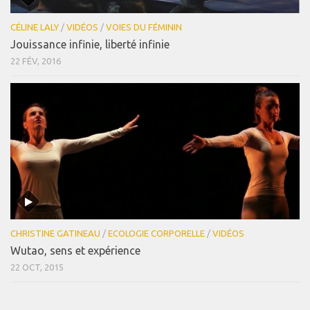
CÉLINE LALY
/
VIDÉOS
/
VOIES DU FÉMININ
Jouissance infinie, liberté infinie
22 FÉV, 2016
CHRISTINE GATINEAU
/
ECOLOGIE CORPORELLE
/
VIDÉOS
Wutao, sens et expérience
22 OCT, 2015