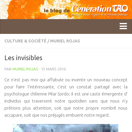
CULTURE & SOCIÉTÉ
/
MURIEL ROJAS
Qui sommes-nous ?
Les invisibles
GTAO Rédaction
PAR
MURIEL ROJAS
· 15 MARS 2016
Pol Charoy
Ce n’est pas moi qui affabule ou invente un nouveau concept
Imanou Risselard
pour faire l’intéressante, c’est un constat partagé avec la
Delphine Lhuillier
psychologue chilienne Pilar Sordo: il est une caste émergente d’
individus qui traversent notre quotidien sans que nous n’y
Cécile Bercegeay
prêtions plus attention, soit que notre propre nombril nous
Master Roger Itier
accapare, soit que nos préjugés embuent notre regard.
Céline Laly
Christine Gatineau