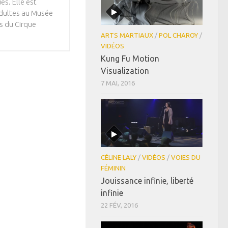
es. Elle est
adultes au Musée
ts du Cirque
ARTS MARTIAUX
/
POL CHAROY
/
VIDÉOS
Kung Fu Motion
Visualization
7 MAI, 2016
CÉLINE LALY
/
VIDÉOS
/
VOIES DU
FÉMININ
Jouissance infinie, liberté
infinie
22 FÉV, 2016