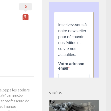
0
eloppe les ateliers
VIDÉOS
musée" au musée
 est professeure de
 et Imanou