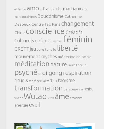
amour
art
arts martiaux
alchimie
arts
Bouddhisme
Catherine
martiaux chinois
changement
Despeux
Centre Tao Paris
conscience
Créatifs
Chine
féminin
Culturels
enfants
festival
liberté
GRETT
jeu
Jung
kung fu
mouvement
mythes
médecine chinoise
méditation
nature
Paule Lebrun
psyché
qi gong
respiration
qi
rituels
taoïsme
Tao
santé
sexualité
transformation
tribu
transpersonnel
Wutao
âme
zen
vivant
émotions
éveil
énergie