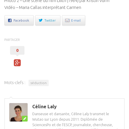
Photo 2 – Une scène du film Lilith (1964) par Kristin Vurm
Vidéo – Maria Callas interprétant Carmen
Facebook
Twitter
E-mail
PARTAGER
0
Mots-clefs :
séduction
Céline Laly
Danseuse et dansante, Céline Laly transmet le
Wutao sur Lyon depuis 2011. Diplômée de
SciencesPo et de l’ESCP, journaliste, chercheuse,