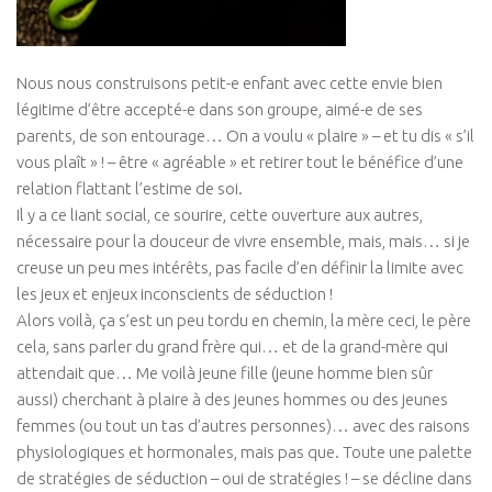
Isa Artao
Muriel Rojas
Nous nous construisons petit-e enfant avec cette envie bien
Marie Delaneau
légitime d’être accepté-e dans son groupe, aimé-e de ses
parents, de son entourage… On a voulu « plaire » – et tu dis « s’il
Arnaud Mattlinger
vous plaît » ! – être « agréable » et retirer tout le bénéfice d’une
Sandrine Toutard
relation flattant l’estime de soi.
Etienne Hayem
Il y a ce liant social, ce sourire, cette ouverture aux autres,
nécessaire pour la douceur de vivre ensemble, mais, mais… si je
GTAO Community
creuse un peu mes intérêts, pas facile d’en définir la limite avec
GRETT
les jeux et enjeux inconscients de séduction !
Alors voilà, ça s’est un peu tordu en chemin, la mère ceci, le père
Thematiques
cela, sans parler du grand frère qui… et de la grand-mère qui
Culture & Société
attendait que… Me voilà jeune fille (jeune homme bien sûr
aussi) cherchant à plaire à des jeunes hommes ou des jeunes
Ecologie corporelle
femmes (ou tout un tas d’autres personnes)… avec des raisons
Arts Martiaux
physiologiques et hormonales, mais pas que. Toute une palette
Santé & Bien-être
de stratégies de séduction – oui de stratégies ! – se décline dans