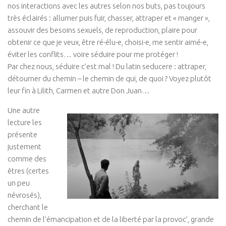
nos interactions avec les autres selon nos buts, pas toujours
Connaissance de soi
très éclairés : allumer puis fuir, chasser, attraper et « manger »,
Voies du féminin
assouvir des besoins sexuels, de reproduction, plaire pour
NEWS
obtenir ce que je veux, être ré-élu-e, choisi-e, me sentir aimé-e,
éviter les conflits… voire séduire pour me protéger !
Save the date
Par chez nous, séduire c’est mal ! Du latin seducere : attraper,
Vidéos
détourner du chemin – le chemin de qui, de quoi ? Voyez plutôt
leur fin à Lilith, Carmen et autre Don Juan…
PARTENAIRES
Une autre
BOUTIQUE
lecture les
CONTACT
présente
justement
comme des
êtres (certes
un peu
névrosés),
cherchant le
chemin de l’émancipation et de la liberté par la provoc’, grande