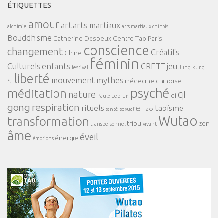
ÉTIQUETTES
amour
art
arts martiaux
alchimie
arts martiaux chinois
Bouddhisme
Catherine Despeux
Centre Tao Paris
conscience
changement
Créatifs
Chine
féminin
Culturels
enfants
GRETT
jeu
festival
Jung
kung
liberté
mouvement
mythes
médecine chinoise
fu
psyché
méditation
qi
nature
qi
Paule Lebrun
gong
respiration
rituels
taoïsme
Tao
santé
sexualité
Wutao
transformation
tribu
zen
transpersonnel
vivant
âme
éveil
énergie
émotions