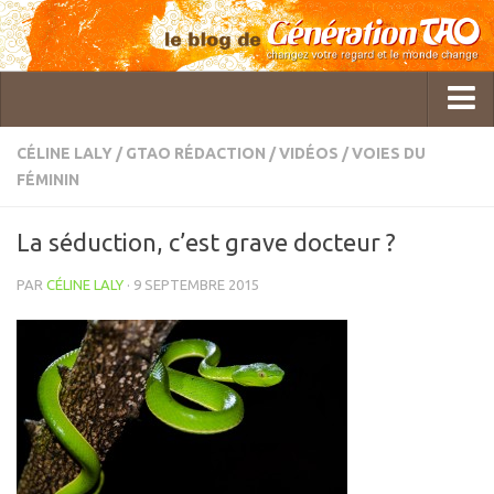
CÉLINE LALY
/
GTAO RÉDACTION
/
VIDÉOS
/
VOIES DU
FÉMININ
Qui sommes-nous ?
GTAO Rédaction
La séduction, c’est grave docteur ?
Pol Charoy
PAR
CÉLINE LALY
· 9 SEPTEMBRE 2015
Imanou Risselard
Delphine Lhuillier
Cécile Bercegeay
Master Roger Itier
Céline Laly
Christine Gatineau