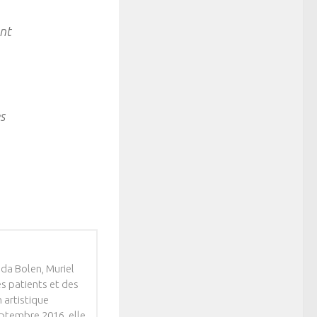
ent
s
da Bolen, Muriel
s patients et des
n artistique
ptembre 2016, elle