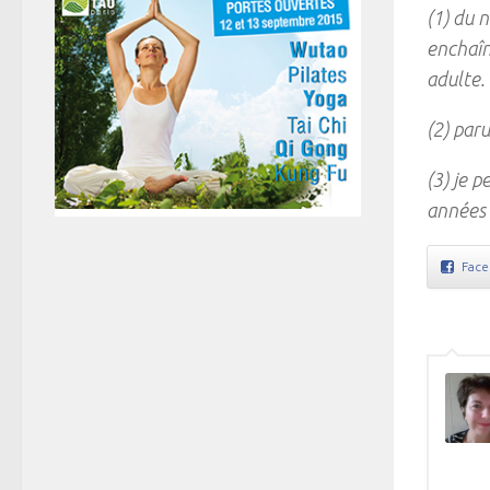
(1) du 
enchaîn
adulte.
(2) par
(3) je 
années
Fac