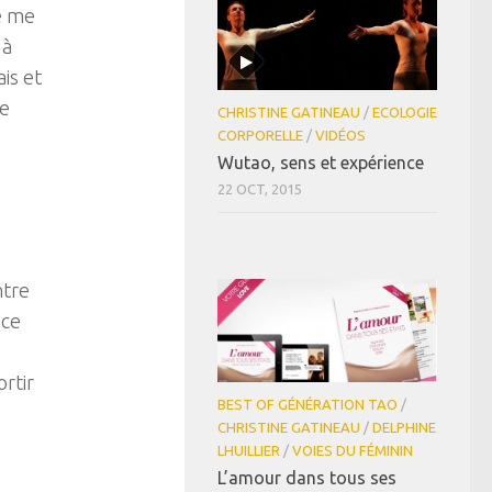
je me
 à
is et
de
CHRISTINE GATINEAU
/
ECOLOGIE
CORPORELLE
/
VIDÉOS
Wutao, sens et expérience
22 OCT, 2015
ntre
ace
rtir
BEST OF GÉNÉRATION TAO
/
CHRISTINE GATINEAU
/
DELPHINE
LHUILLIER
/
VOIES DU FÉMININ
L’amour dans tous ses