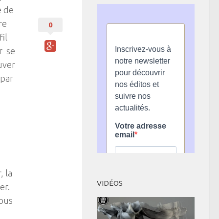
e de
re
0
il
r se
uver
 par
, la
VIDÉOS
er.
nous