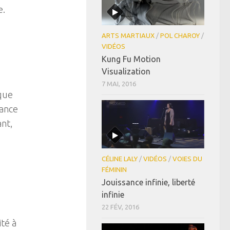
e.
ARTS MARTIAUX
/
POL CHAROY
/
VIDÉOS
Kung Fu Motion
Visualization
7 MAI, 2016
que
tance
nt,
CÉLINE LALY
/
VIDÉOS
/
VOIES DU
FÉMININ
Jouissance infinie, liberté
infinie
22 FÉV, 2016
ité à