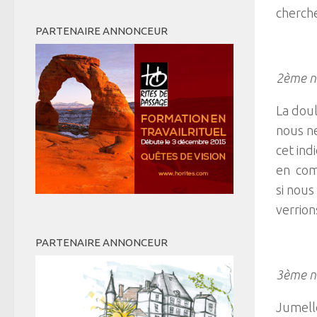
cherche
PARTENAIRE ANNONCEUR
2ème ni
La doul
nous n
cet ind
en com
si nous
verrion
PARTENAIRE ANNONCEUR
3ème ni
Jumelle