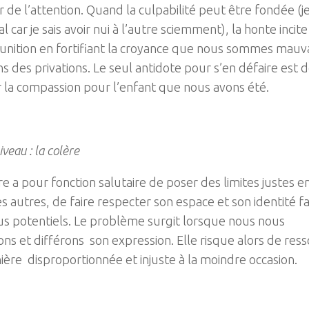
r de l’attention. Quand la culpabilité peut être fondée (
l car je sais avoir nui à l’autre sciemment), la honte incite
unition en fortifiant la croyance que nous sommes mauva
s des privations. Le seul antidote pour s’en défaire est 
r la compassion pour l’enfant que nous avons été.
veau : la colère
re a pour fonction salutaire de poser des limites justes e
les autres, de faire respecter son espace et son identité f
s potentiels. Le problème surgit lorsque nous nous
ns et différons son expression. Elle risque alors de resso
ère disproportionnée et injuste à la moindre occasion.