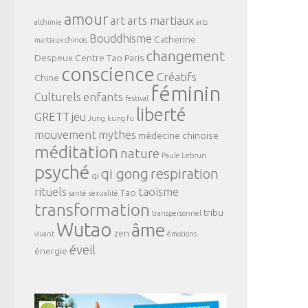
amour
art
arts martiaux
alchimie
arts
Bouddhisme
Catherine
martiaux chinois
changement
Despeux
Centre Tao Paris
conscience
Créatifs
Chine
féminin
Culturels
enfants
festival
liberté
GRETT
jeu
Jung
kung fu
mouvement
mythes
médecine chinoise
méditation
nature
Paule Lebrun
psyché
qi gong
respiration
qi
rituels
taoïsme
Tao
santé
sexualité
transformation
tribu
transpersonnel
Wutao
âme
zen
vivant
émotions
éveil
énergie