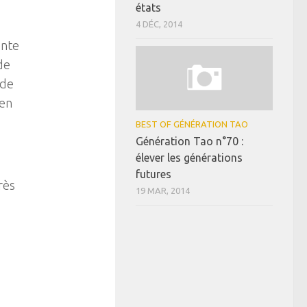
états
4 DÉC, 2014
ente
de
 de
 en
BEST OF GÉNÉRATION TAO
Génération Tao n°70 :
élever les générations
futures
rès
19 MAR, 2014