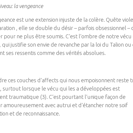
veau: la vengeance
eance est une extension injuste de la colère. Quête viol
ration , elle se double du désir – parfois obsessionnel – 
 pour ne plus être soumis. C’est l’ombre de notre vécu
, qui justifie son envie de revanche par la loi du Talion ou
t ses ressentis comme des vérités absolues.
re ces couches d’affects qui nous empoisonnent reste t
le, surtout lorsque le vécu qui les a développées est
nt traumatique (3). C’est pourtant l’unique façon de
r amoureusement avec autrui et d’étancher notre soif
tion et de reconnaissance.