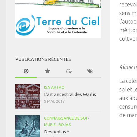
recevoi
sens ma
l’autop
mériton
cultive
PUBLICATIONS RÉCENTES
4ème ni
La colè
ISA ARTAO
soi et 
L’art ancestral des Warlis
aux abu
9 MAI, 2017
censuro
de mani
CONNAISSANCE DE SOI
/
MURIEL ROJAS
Despedias *