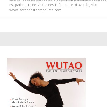
est partenaire de l'Arche des Thérapeutes (Lavardin, 41):
www.larchedestherapeutes.com