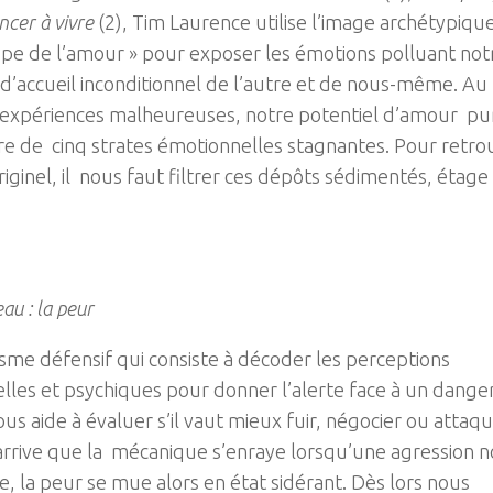
cer à vivre
(2), Tim Laurence utilise l’image archétypiqu
upe de l’amour » pour exposer les émotions polluant not
d’accueil inconditionnel de l’autre et de nous-même. Au f
 expériences malheureuses, notre potentiel d’amour pu
e de cinq strates émotionnelles stagnantes. Pour retro
originel, il nous faut filtrer ces dépôts sédimentés, étage
au : la peur
me défensif qui consiste à décoder les perceptions
lles et psychiques pour donner l’alerte face à un danger
us aide à évaluer s’il vaut mieux fuir, négocier ou attaqu
 arrive que la mécanique s’enraye lorsqu’une agression 
, la peur se mue alors en état sidérant. Dès lors nous