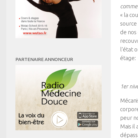
commen
« la co
source 
de nos
recouvr
l’état 
étage:
PARTENAIRE ANNONCEUR
1er nive
Mécanis
corpore
peur no
Mais il
dépasse