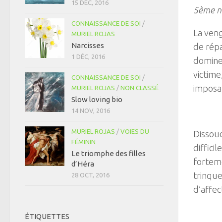
15 DÉC, 2016
5ème ni
CONNAISSANCE DE SOI
/
La veng
MURIEL ROJAS
Narcisses
de répa
1 DÉC, 2016
dominer
victime
CONNAISSANCE DE SOI
/
imposan
MURIEL ROJAS
/
NON CLASSÉ
Slow loving bio
14 NOV, 2016
MURIEL ROJAS
/
VOIES DU
Dissoud
FÉMININ
diffici
Le triomphe des filles
forteme
d’Héra
trinque
28 OCT, 2016
d’affec
ÉTIQUETTES