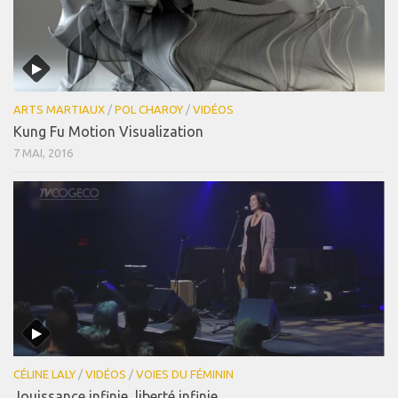
ARTS MARTIAUX
/
POL CHAROY
/
VIDÉOS
Kung Fu Motion Visualization
7 MAI, 2016
CÉLINE LALY
/
VIDÉOS
/
VOIES DU FÉMININ
Jouissance infinie, liberté infinie