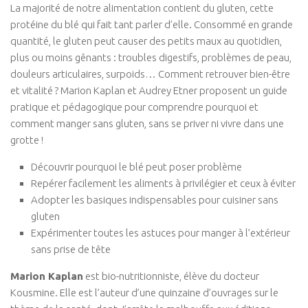
La majorité de notre alimentation contient du gluten, cette
Isa Artao
protéine du blé qui fait tant parler d’elle. Consommé en grande
quantité, le gluten peut causer des petits maux au quotidien,
Muriel Rojas
plus ou moins gênants : troubles digestifs, problèmes de peau,
Marie Delaneau
douleurs articulaires, surpoids… Comment retrouver bien-être
Arnaud Mattlinger
et vitalité ? Marion Kaplan et Audrey Etner proposent un guide
pratique et pédagogique pour comprendre pourquoi et
Sandrine Toutard
comment manger sans gluten, sans se priver ni vivre dans une
Etienne Hayem
grotte !
GTAO Community
Découvrir pourquoi le blé peut poser problème
GRETT
Repérer facilement les aliments à privilégier et ceux à éviter
Adopter les basiques indispensables pour cuisiner sans
Thematiques
gluten
Culture & Société
Expérimenter toutes les astuces pour manger à l’extérieur
sans prise de tête
Ecologie corporelle
Arts Martiaux
Marion Kaplan
est bio-nutritionniste, élève du docteur
Kousmine. Elle est l’auteur d’une quinzaine d’ouvrages sur le
Santé & Bien-être