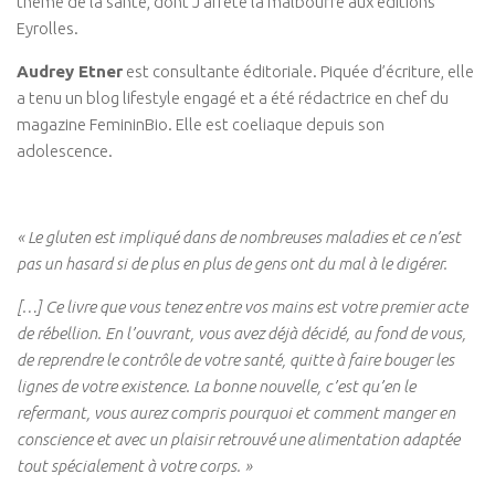
thème de la santé, dont J’arrête la malbouffe aux éditions
Connaissance de soi
Eyrolles.
Voies du féminin
Audrey Etner
est consultante éditoriale. Piquée d’écriture, elle
NEWS
a tenu un blog lifestyle engagé et a été rédactrice en chef du
magazine FemininBio. Elle est coeliaque depuis son
Save the date
adolescence.
Vidéos
PARTENAIRES
« Le gluten est impliqué dans de nombreuses maladies et ce n’est
BOUTIQUE
pas un hasard si de plus en plus de gens ont du mal à le digérer.
CONTACT
[…] Ce livre que vous tenez entre vos mains est votre premier acte
de rébellion. En l’ouvrant, vous avez déjà décidé, au fond de vous,
de reprendre le contrôle de votre santé, quitte à faire bouger les
lignes de votre existence. La bonne nouvelle, c’est qu’en le
refermant, vous aurez compris pourquoi et comment manger en
conscience et avec un plaisir retrouvé une alimentation adaptée
tout spécialement à votre corps. »