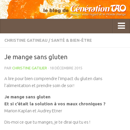
CHRISTINE GATINEAU
/
SANTÉ & BIEN-ÊTRE
Qui sommes-nous ?
Je mange sans gluten
GTAO Rédaction
PAR
CHRISTINE GATILIER
· 18 DÉCEMBRE 2015
Pol Charoy
A lire pour bien comprendre l’impact du gluten dans
Imanou Risselard
l’alimentation et prendre soin de soi !
Delphine Lhuillier
Je mange sans gluten
Cécile Bercegeay
Et si c’était la solution à vos maux chroniques ?
Master Roger Itier
Marion Kaplan et Audrey Etner
Céline Laly
Dis-moi ce que tu manges, je te dirai qui tu es !
Christine Gatineau