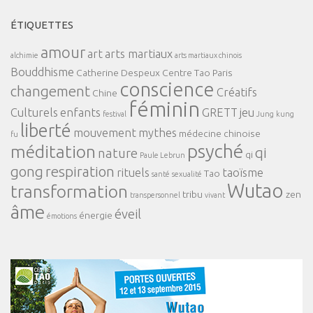
ÉTIQUETTES
amour
art
arts martiaux
alchimie
arts martiaux chinois
Bouddhisme
Catherine Despeux
Centre Tao Paris
conscience
changement
Créatifs
Chine
féminin
Culturels
enfants
GRETT
jeu
festival
Jung
kung
liberté
mouvement
mythes
médecine chinoise
fu
psyché
méditation
qi
nature
qi
Paule Lebrun
gong
respiration
rituels
taoïsme
Tao
santé
sexualité
Wutao
transformation
tribu
zen
transpersonnel
vivant
âme
éveil
énergie
émotions