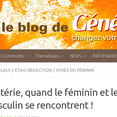
O Community
Thematiques
NEWS
PARTENAIRE
 LALY
/
GTAO RÉDACTION
/
VOIES DU FÉMININ
térie, quand le féminin et l
culin se rencontrent !