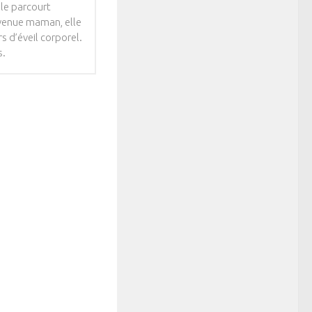
lle parcourt
Devenue maman, elle
s d’éveil corporel.
s.