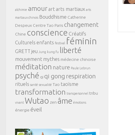
amour
art
arts martiaux
alchimie
arts
Bouddhisme
Catherine
martiaux chinois
changement
Despeux
Centre Tao Paris
conscience
Créatifs
Chine
féminin
Culturels
enfants
festival
liberté
GRETT
jeu
Jung
kung fu
mouvement
mythes
médecine chinoise
méditation
nature
Paule Lebrun
psyché
qi gong
respiration
qi
rituels
taoïsme
Tao
santé
sexualité
transformation
tribu
transpersonnel
Wutao
âme
zen
vivant
émotions
éveil
énergie