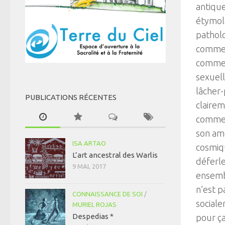
antique
étymol
pathol
commenc
comme p
sexuell
lâcher-
PUBLICATIONS RÉCENTES
clairem
commen
son amo
ISA ARTAO
cosmiqu
L’art ancestral des Warlis
déferle
9 MAI, 2017
ensemb
n’est p
CONNAISSANCE DE SOI
/
sociale
MURIEL ROJAS
Despedias *
pour ça