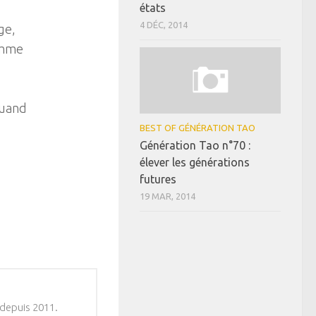
états
4 DÉC, 2014
ge,
omme
quand
BEST OF GÉNÉRATION TAO
Génération Tao n°70 :
élever les générations
futures
19 MAR, 2014
 depuis 2011.