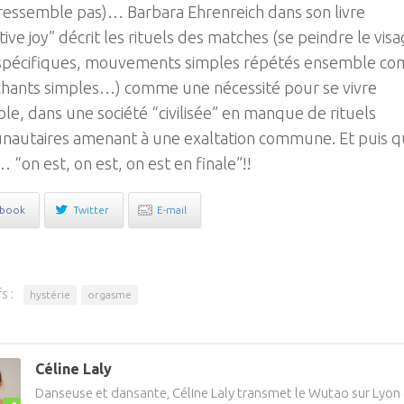
ressemble pas)… Barbara Ehrenreich dans son livre
tive joy” décrit les rituels des matches (se peindre le visa
 spécifiques, mouvements simples répétés ensemble c
 chants simples…) comme une nécessité pour se vivre
e, dans une société “civilisée” en manque de rituels
autaires amenant à une exaltation commune. Et puis 
on est, on est, on est en finale”!!
ebook
Twitter
E-mail
s :
hystérie
orgasme
Céline Laly
Danseuse et dansante, Céline Laly transmet le Wutao sur Lyon