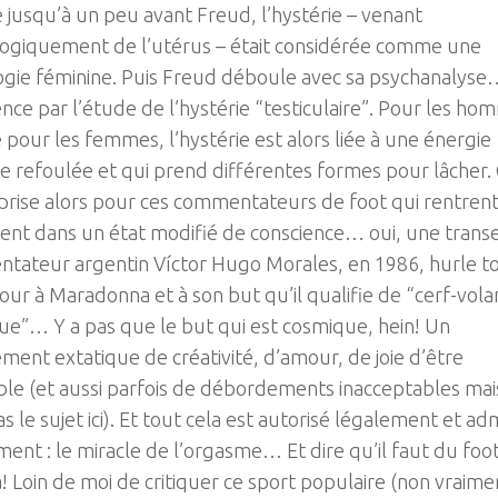
 jusqu’à un peu avant Freud, l’hystérie – venant
ogiquement de l’utérus – était considérée comme une
ogie féminine. Puis Freud déboule avec sa psychanalyse
e par l’étude de l’hystérie “testiculaire”. Pour les ho
our les femmes, l’hystérie est alors liée à une énergie
e refoulée et qui prend différentes formes pour lâcher.
prise alors pour ces commentateurs de foot qui rentren
ent dans un état modifié de conscience… oui, une transe
tateur argentin Víctor Hugo Morales, en 1986, hurle t
ur à Maradonna et à son but qu’il qualifie de “cerf-vola
e”… Y a pas que le but qui est cosmique, hein! Un
ment extatique de créativité, d’amour, de joie d’être
le (et aussi parfois de débordements inacceptables mai
as le sujet ici). Et tout cela est autorisé légalement et ad
ment : le miracle de l’orgasme… Et dire qu’il faut du foo
! Loin de moi de critiquer ce sport populaire (non vraime