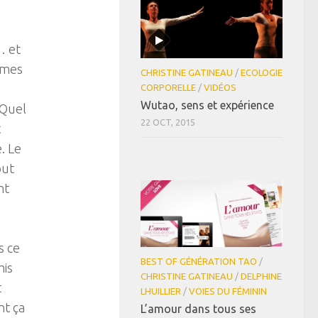
… et
mmes
CHRISTINE GATINEAU
/
ECOLOGIE
CORPORELLE
/
VIDÉOS
Wutao, sens et expérience
 Quel
22 OCT, 2015
t
. Le
out
nt
s ce
BEST OF GÉNÉRATION TAO
/
mis
CHRISTINE GATINEAU
/
DELPHINE
t
LHUILLIER
/
VOIES DU FÉMININ
nt ça
L’amour dans tous ses