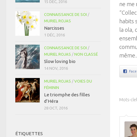
15 DÉC, 2016
ne me 
“Collec
CONNAISSANCE DE SOI
/
habits
MURIEL ROJAS
Narcisses
la ola,
1 DÉC, 2016
ensembl
commun
CONNAISSANCE DE SOI
/
MURIEL ROJAS
/
NON CLASSÉ
même… “
Slow loving bio
14 NOV, 2016
Fac
MURIEL ROJAS
/
VOIES DU
FÉMININ
Le triomphe des filles
Mots-clef
d’Héra
28 OCT, 2016
ÉTIQUETTES