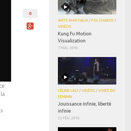
0
ARTS MARTIAUX
/
POL CHAROY
/
VIDÉOS
Kung Fu Motion
Visualization
7 MAI, 2016
ce
CÉLINE LALY
/
VIDÉOS
/
VOIES DU
la
FÉMININ
Jouissance infinie, liberté
.s
infinie
22 FÉV, 2016