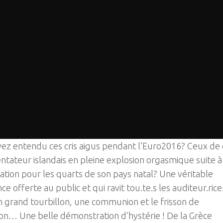
ez entendu ces cris aigus pendant l’Euro2016? Ceux de 
ateur islandais en pleine explosion orgasmique suite à 
cation pour les quarts de son pays natal? Une véritable
nce offerte au public et qui ravit tou.te.s les auditeur.rice
 grand tourbillon, une communion et le frisson de
on… Une belle démonstration d’hystérie ! De la Grèce