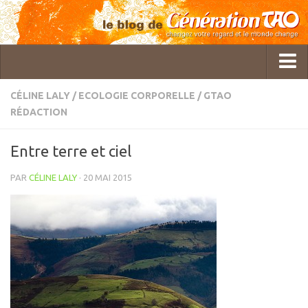
CÉLINE LALY
/
ECOLOGIE CORPORELLE
/
GTAO
RÉDACTION
Qui sommes-nous ?
GTAO Rédaction
Entre terre et ciel
Pol Charoy
PAR
CÉLINE LALY
· 20 MAI 2015
Imanou Risselard
Delphine Lhuillier
Cécile Bercegeay
Master Roger Itier
Céline Laly
Christine Gatineau