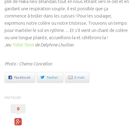
plié de Haka néo-zélandais tout en nous étirant vers le ciel et en
Connaissance de soi
gardant une respiration souple. Il est possible que ça
Voies du féminin
commence à brûler dans les cuisses ! Pour les soulager,
exprimons notre colère ou notre tristesse. Trouvons un tempo
NEWS
pour marteler le sol en rythme… Et s’il vient un chant de colère
Save the date
ou une longue plainte, accueillons-la et célébrons-la !
Jeu
Tribal Tarot
de Delphine Lhuillier.
Vidéos
PARTENAIRES
Photo : Chema Cancellon
BOUTIQUE
Facebook
Twitter
E-mail
CONTACT
PARTAGER
0