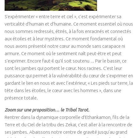
Isa Artao
S’expérimenter « entre terre et ciel », c’est expérimenter sa
Muriel Rojas
verticalité d’humain et d’humaine. Ce moment essentiel où nous
Marie Delaneau
nous sommes redressés, étirés, à la fois enracinés et connectés
aux étoiles et à leur mystères. Ce moment fondamental où
Arnaud Mattlinger
nous avons présenté notre cœur au monde sans carapace ni
Sandrine Toutard
armure. Ce moment où le sentiment naît peut-être et peut
Etienne Hayem
s’exprimer. Encore faut-il qu’il soit soutenu… Par le bassin, ce
sont les jambes qui portent le cœur. Nos racines. C’est leur
GTAO Community
puissance qui permet à la vulnérabilité du cœur de s’exprimer en
GRETT
gardant le lien en nous et avec l’extérieur, « Les pieds sur terre, la
tête dans les étoiles, le cœur avec les hommes », dans une
Thematiques
présence totale.
Culture & Société
Zoom sur une proposition… le Tribal Tarot.
Ecologie corporelle
Rentrer dans la dynamique corporelle d’Ethankamon, fils de la
Arts Martiaux
Terre et du Ciel de la tribu des Zekai, c’est aller à la rencontre de
ses jambes. Abaissons notre centre de gravité jusqu’au grand
Santé & Bien-être