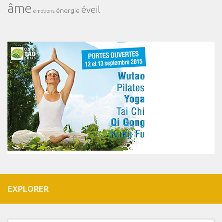
âme
éveil
énergie
émotions
EXPLORER