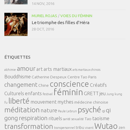
14 NOV, 2016
MURIEL ROJAS
/
VOIES DU FÉMININ
Le triomphe des filles d’Héra
28 OCT, 2016
ÉTIQUETTES
amour
art
arts martiaux
alchimie
arts martiaux chinois
Bouddhisme
Catherine Despeux
Centre Tao Paris
conscience
changement
Créatifs
Chine
féminin
Culturels
enfants
GRETT
jeu
festival
Jung
kung
liberté
mouvement
mythes
médecine chinoise
fu
psyché
méditation
qi
nature
qi
Paule Lebrun
gong
respiration
rituels
taoïsme
Tao
santé
sexualité
Wutao
transformation
tribu
zen
transpersonnel
vivant